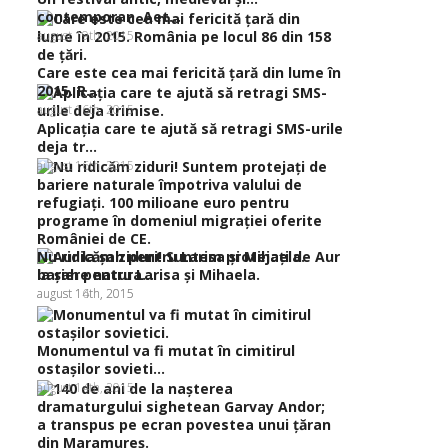
contemporan. Aet...
august 19th, 2015
Care este cea mai fericită ţară din lume în
2015. R...
august 16th, 2015
Aplicaţia care te ajută să retragi SMS-urile
deja tr...
august 16th, 2015
Nu ridicăm ziduri! Suntem protejaţi de
Aur
bariere natura...
la şah pentru Larisa şi Mihaela.
august 16th, 2015
august 14th, 2015
Monumentul va fi mutat în cimitirul
ostaşilor sovieti...
august 14th, 2015