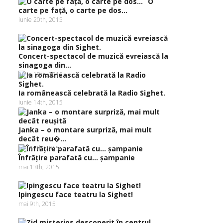
O
carte pe faţă, o carte pe dos…
iunie 20th, 2015
Concert-spectacol de muzică evreiască la
sinagoga din...
iunie 18th, 2015
Ia românească celebrată la Radio Sighet.
iunie 14th, 2015
Janka – o montare surpriză, mai mult
decât reu�...
mai 13th, 2015
Înfrăţire parafată cu… şampanie
mai 13th, 2015
Ipingescu face teatru la Sighet!
mai 9th, 2015