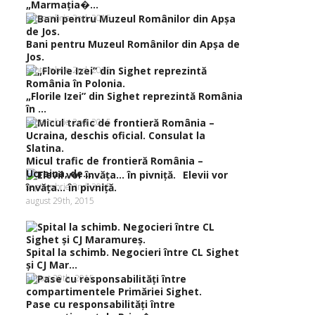
„Marmaţia�...
septembrie 2nd, 2015
Bani pentru Muzeul Românilor din Apşa de
Jos.
septembrie 2nd, 2015
„Florile Izei” din Sighet reprezintă România
în ...
septembrie 2nd, 2015
Micul trafic de frontieră România –
Ucraina, de...
Elevii vor
septembrie 2nd, 2015
învăţa… în pivniţă.
august 29th, 2015
Spital la schimb. Negocieri între CL Sighet
şi CJ Mar...
august 29th, 2015
Pase cu responsabilităţi între