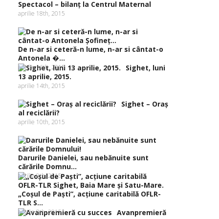
Spectacol – bilanţ la Centrul Maternal
aprilie 18th, 2015
De n-ar si ceteră-n lume, n-ar si cântat-o
Antonela �...
aprilie 16th, 2015
Sighet, luni
13 aprilie, 2015.
aprilie 14th, 2015
Sighet – Oraş
al reciclării?
aprilie 10th, 2015
Darurile Danielei, sau nebănuite sunt
cărările Domnu...
aprilie 9th, 2015
„Coşul de Paşti”, acţiune caritabilă OFLR-
TLR S...
aprilie 8th, 2015
Avanpremieră