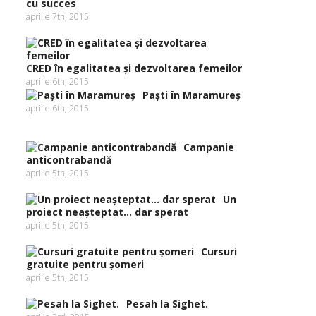
cu succes
aprilie 7th, 2015
CRED în egalitatea şi dezvoltarea femeilor
aprilie 6th, 2015
Paşti în Maramureş
aprilie 6th, 2015
Campanie
anticontrabandă
aprilie 5th, 2015
Un
proiect neaşteptat… dar sperat
aprilie 5th, 2015
Cursuri
gratuite pentru şomeri
aprilie 5th, 2015
Pesah la Sighet.