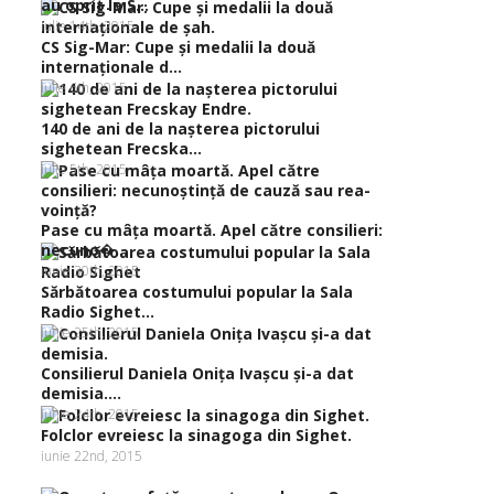
au oprit la S...
iulie 14th, 2015
CS Sig-Mar: Cupe şi medalii la două
internaţionale d...
iulie 6th, 2015
140 de ani de la naşterea pictorului
sighetean Frecska...
iulie 5th, 2015
Pase cu mâţa moartă. Apel către consilieri:
necuno�...
iunie 30th, 2015
Sărbătoarea costumului popular la Sala
Radio Sighet...
iunie 25th, 2015
Consilierul Daniela Oniţa Ivaşcu şi-a dat
demisia....
iunie 24th, 2015
Folclor evreiesc la sinagoga din Sighet.
iunie 22nd, 2015