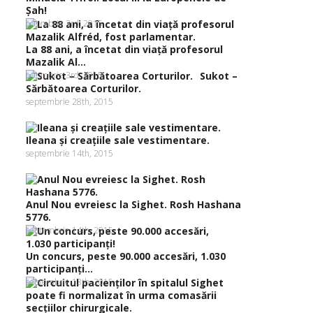
Şah!
octombrie 3rd, 2015
La 88 ani, a încetat din viaţă profesorul
Mazalik Al...
octombrie 3rd, 2015
Sukot –
Sărbătoarea Corturilor.
septembrie 28th, 2015
Ileana şi creaţiile sale vestimentare.
septembrie 14th, 2015
Anul Nou evreiesc la Sighet. Rosh Hashana
5776.
septembrie 14th, 2015
Un concurs, peste 90.000 accesări, 1.030
participanţi...
septembrie 13th, 2015