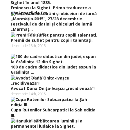
Eminescu la Sighet. Prima traducere a
unei poezii de Em...
ianuarie 15th, 2016
Festivalul de datini şi obiceiuri de iarnă
„Marmaţ...
decembrie 27th, 2015
Premii de suflet pentru copiii talentaţi.
decembrie 18th, 2015
100 de cadre didactice din judeţ expun la
Grădiniţa ...
decembrie 17th, 2015
Avocat Dana Oniţa-Ivaşcu „recidivează”!
decembrie 14th, 2015
Cupa Rutenilor Subcarpatici la Şah ediţia
III.
decembrie 13th, 2015