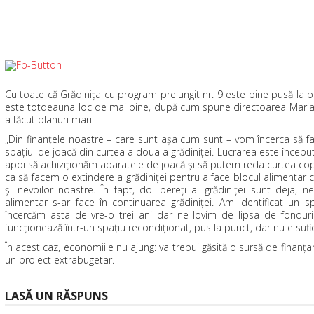
Cu toate că Grădiniţa cu program prelungit nr. 9 este bine pusă la p
este totdeauna loc de mai bine, după cum spune directoarea Maria 
a făcut planuri mari.
„Din finanţele noastre – care sunt aşa cum sunt – vom încerca să 
spaţiul de joacă din curtea a doua a grădiniţei. Lucrarea este începu
apoi să achiziţionăm aparatele de joacă şi să putem reda curtea co
ca să facem o extindere a grădiniţei pentru a face blocul alimentar
şi nevoilor noastre. În fapt, doi pereţi ai grădiniţei sunt deja, n
alimentar s-ar face în continuarea grădiniţei. Am identificat un s
încercăm asta de vre-o trei ani dar ne lovim de lipsa de fondur
funcţionează într-un spaţiu recondiţionat, pus la punct, dar nu e sufic
În acest caz, economiile nu ajung: va trebui găsită o sursă de finanţare,
un proiect extrabugetar.
LASĂ UN RĂSPUNS