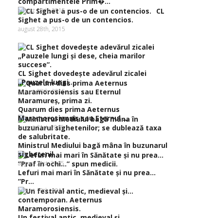
compartimentele Prim�...
august 28th, 2015
CL
Sighet a pus-o de un contencios.
august 28th, 2015
CL Sighet dovedeşte adevărul zicalei
„Pauzele lungi...
august 28th, 2015
Quarum dies prima Aeternus
Maramorosiensis sau Eternul ...
august 21st, 2015
Ministrul Mediului bagă mâna în buzunarul
sighetenil...
august 21st, 2015
Lefuri mai mari în Sănătate şi nu prea…
”Pr...
august 19th, 2015
Un festival antic, medieval şi…