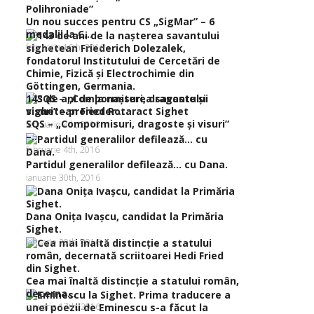
Un nou succes pentru CS „SigMar” – 6
medalii la C...
februarie 16th, 2016
143 de ani de la naşterea savantului
sighetean Frieder...
SQS – „Compormisuri, dragoste şi visuri”
februarie 4th, 2016
–...
februarie 4th, 2016
Partidul generalilor defilează… cu Dana.
ianuarie 30th, 2016
Dana Oniţa Ivaşcu, candidat la Primăria
Sighet.
ianuarie 20th, 2016
Cea mai înaltă distincţie a statului român,
decerna...
ianuarie 17th, 2016