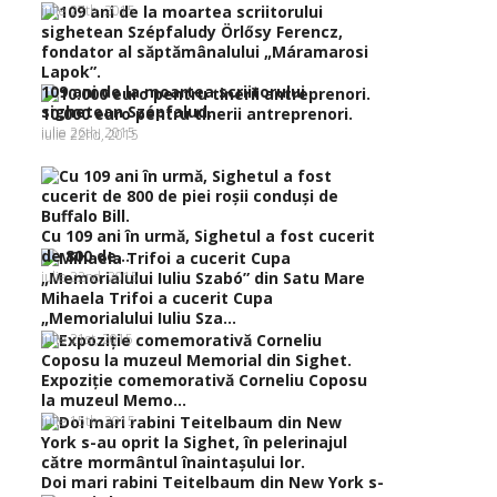
iulie 27th, 2015
109 ani de la moartea scriitorului
sighetean Szépfalud...
10.000 euro pentru tinerii antreprenori.
iulie 26th, 2015
iulie 22nd, 2015
Cu 109 ani în urmă, Sighetul a fost cucerit
de 800 de...
iulie 22nd, 2015
Mihaela Trifoi a cucerit Cupa
„Memorialului Iuliu Sza...
iulie 21st, 2015
Expoziţie comemorativă Corneliu Coposu
la muzeul Memo...
iulie 15th, 2015
Doi mari rabini Teitelbaum din New York s-