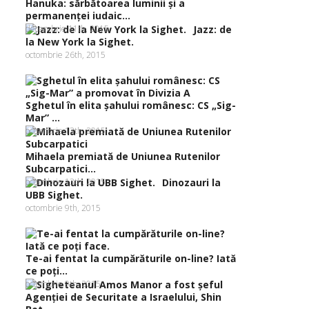
Hanuka: sărbătoarea luminii şi a
permanenţei iudaic...
decembrie 11th, 2015
Jazz: de
la New York la Sighet.
octombrie 26th, 2015
Sghetul în elita şahului românesc: CS „Sig-
Mar” ...
octombrie 13th, 2015
Mihaela premiată de Uniunea Rutenilor
Subcarpatici...
octombrie 13th, 2015
Dinozauri la
UBB Sighet.
octombrie 9th, 2015
Te-ai fentat la cumpărăturile on-line? Iată
ce poţi...
octombrie 9th, 2015