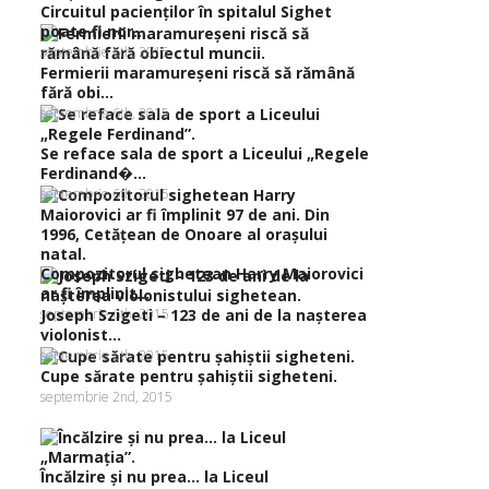
Circuitul pacienţilor în spitalul Sighet
poate fi nor...
septembrie 6th, 2015
Fermierii maramureşeni riscă să rămână
fără obi...
septembrie 6th, 2015
Se reface sala de sport a Liceului „Regele
Ferdinand�...
septembrie 6th, 2015
Compozitorul sighetean Harry Maiorovici
ar fi împlinit...
septembrie 6th, 2015
Joseph Szigeti – 123 de ani de la naşterea
violonist...
septembrie 5th, 2015
Cupe sărate pentru şahiştii sigheteni.
septembrie 2nd, 2015
Încălzire şi nu prea… la Liceul