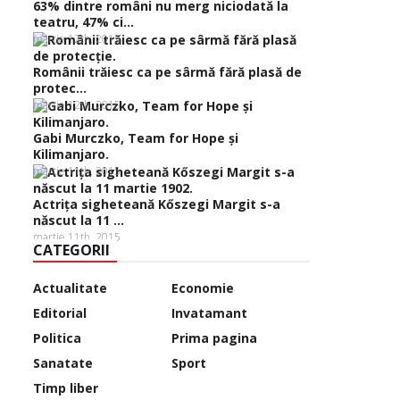
63% dintre români nu merg niciodată la
teatru, 47% ci...
martie 12th, 2015
Românii trăiesc ca pe sârmă fără plasă de
protec...
martie 12th, 2015
Gabi Murczko, Team for Hope şi
Kilimanjaro.
martie 11th, 2015
Actriţa sigheteană Kőszegi Margit s-a
născut la 11 ...
martie 11th, 2015
CATEGORII
Actualitate
Economie
Editorial
Invatamant
Politica
Prima pagina
Sanatate
Sport
Timp liber