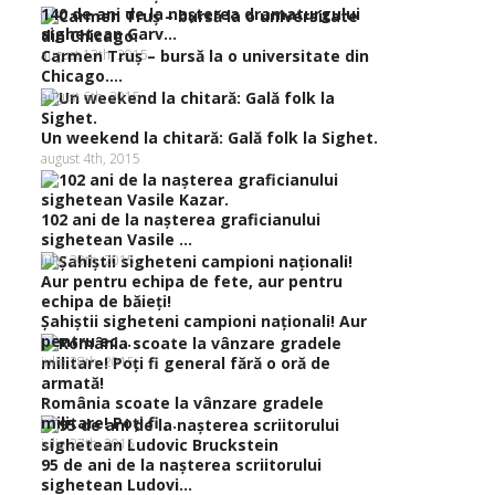
140 de ani de la naşterea dramaturgului
sighetean Garv...
august 13th, 2015
Carmen Truş – bursă la o universitate din
Chicago....
august 6th, 2015
Un weekend la chitară: Gală folk la Sighet.
august 4th, 2015
102 ani de la naşterea graficianului
sighetean Vasile ...
iulie 30th, 2015
Şahiştii sigheteni campioni naţionali! Aur
pentru ec...
iulie 28th, 2015
România scoate la vânzare gradele
militare! Poţi fi ...
iulie 27th, 2015
95 de ani de la naşterea scriitorului
sighetean Ludovi...