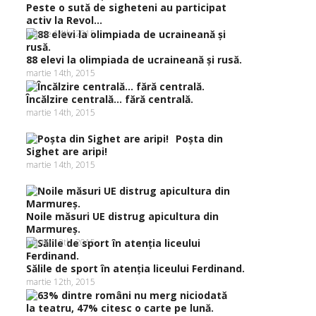
Peste o sută de sigheteni au participat
activ la Revol...
martie 14th, 2015
88 elevi la olimpiada de ucraineană şi rusă.
martie 14th, 2015
Încălzire centrală… fără centrală.
martie 14th, 2015
Poşta din
Sighet are aripi!
martie 14th, 2015
Noile măsuri UE distrug apicultura din
Marmureş.
martie 12th, 2015
Sălile de sport în atenţia liceului Ferdinand.
martie 12th, 2015