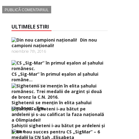
ULTIMELE STIRI
Din nou
campioni naţionali!
noiembrie 7th, 2016
CS „Sig-Mar” în primul eşalon al şahului
române...
octombrie 11th, 2016
Sighetenii se menţin în elita şahului
românesc. Tre...
mai 5th, 2016
Şahiştii sigheteni i-au bătut pe ardeleni şi
s-au c...
aprilie 10th, 2016