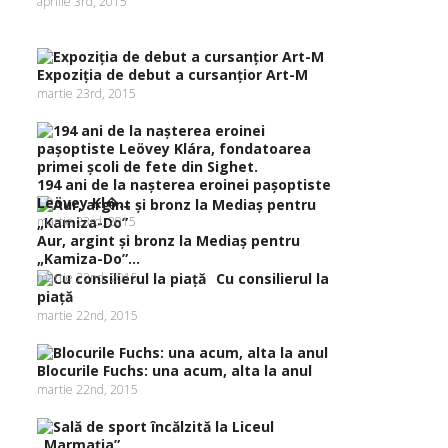
aprilie 3rd, 2015
Expoziţia de debut a cursanţior Art-M
martie 23rd, 2015
194 ani de la naşterea eroinei paşoptiste
Leövey Kl�...
martie 23rd, 2015
Aur, argint şi bronz la Mediaş pentru
„Kamiza-Do”...
martie 22nd, 2015
Cu consilierul la
piaţă
martie 22nd, 2015
Blocurile Fuchs: una acum, alta la anul
martie 22nd, 2015