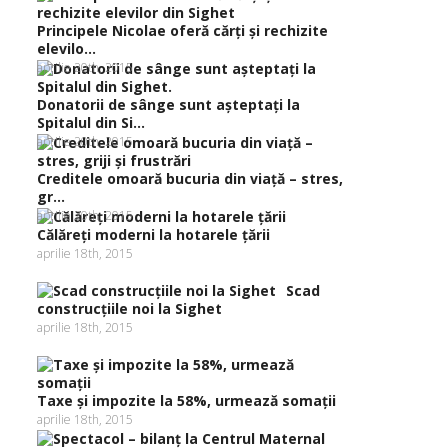
Principele Nicolae oferă cărţi şi rechizite
elevilo...
aprilie 20th, 2015
Donatorii de sânge sunt aşteptaţi la
Spitalul din Si...
aprilie 20th, 2015
Creditele omoară bucuria din viaţă – stres,
gr...
aprilie 20th, 2015
Călăreţi moderni la hotarele ţării
aprilie 18th, 2015
Scad
construcţiile noi la Sighet
aprilie 18th, 2015
Taxe şi impozite la 58%, urmează somaţii
aprilie 18th, 2015