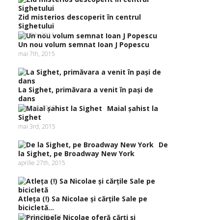
Zid misterios descoperit în centrul
Sighetului
mai 7th, 2015
Un nou volum semnat Ioan J Popescu
mai 7th, 2015
La Sighet, primăvara a venit în paşi de
dans
mai 3rd, 2015
Maial şahist la
Sighet
mai 3rd, 2015
De
la Sighet, pe Broadway New York
aprilie 27th, 2015
Atleţa (!) Sa Nicolae şi cărţile Sale pe
bicicletă...
aprilie 23rd, 2015