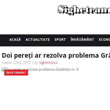
ACASĂ
ACTUALITATE
SPORT
ÎNVĂŢĂMÂNT
ECON
Doi pereţi ar rezolva problema Gră
martie 22nd, 2015 | by
Sigheteanul
INVATAMANT