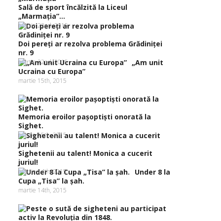
Sală de sport încălzită la Liceul
„Marmaţia”...
martie 22nd, 2015
Doi pereţi ar rezolva problema Grădiniţei
nr. 9
martie 22nd, 2015
„Am unit
Ucraina cu Europa”
martie 15th, 2015
Memoria eroilor paşoptişti onorată la
Sighet.
martie 15th, 2015
Sighetenii au talent! Monica a cucerit
juriul!
martie 14th, 2015
Under 8 la
Cupa „Tisa” la şah.
martie 14th, 2015