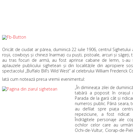
Oricât de ciudat ar părea, duminică 22 iulie 1906, centrul Sighetului
roşii, cowboys şi chinezi înarmaţi cu puşti, pistoale, arcuri şi săgeţi, 
au tras focuri de armă, au fost aprinse cabane de lemn, s-au 
aplauzele publicului sighetean şi din localităţile din apropiere so
spectacolul „Buffalo Bill’s Wild West” al celebrului William Frederick Co
Iată cum notează presa vremii evenimentul:
„În dimineaţa zilei de duminică 
tabără a poposit în oraşul n
Parada de la gară cât şi ridic
numeros public. Până seara, to
au defilat spre piaţa centr
repeziciune, a fost ridicat
Îndrăgitele personaje ale cop
ochilor celor care au urmări
Ochi-de-Vultur, Ciorap-de-Piel