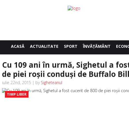
ACASĂ
ACTUALITATE
SPORT
ÎNVĂŢĂMÂNT
ECON
Cu 109 ani în urmă, Sighetul a fos
de piei roşii conduşi de Buffalo Bill
iulie 22nd, 2015 | by
Sigheteanul
TIMP LIBER