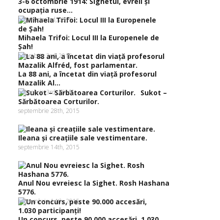
3-6 octombrie 1914: Sighetul, evreii şi
ocupaţia ruse...
octombrie 3rd, 2015
Mihaela Trifoi: Locul III la Europenele de
Şah!
octombrie 3rd, 2015
La 88 ani, a încetat din viaţă profesorul
Mazalik Al...
octombrie 3rd, 2015
Sukot –
Sărbătoarea Corturilor.
septembrie 28th, 2015
Ileana şi creaţiile sale vestimentare.
septembrie 14th, 2015
Anul Nou evreiesc la Sighet. Rosh Hashana
5776.
septembrie 14th, 2015
Un concurs, peste 90.000 accesări, 1.030