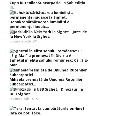
Cupa Rutenilor Subcarpatici la Şah ediţia
III.
decembrie 13th, 2015
Hanuka: sărbătoarea luminii şi a
permanenţei iudaic...
decembrie 11th, 2015
Jazz: de
la New York la Sighet.
octombrie 26th, 2015
Sghetul în elita şahului românesc: CS „Sig-
Mar” ...
octombrie 13th, 2015
Mihaela premiată de Uniunea Rutenilor
Subcarpatici...
octombrie 13th, 2015
Dinozauri la
UBB Sighet.
octombrie 9th, 2015