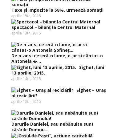
Taxe şi impozite la 58%, urmează somaţii
aprilie 18th, 2015
Spectacol – bilanţ la Centrul Maternal
aprilie 18th, 2015
De n-ar si ceteră-n lume, n-ar si cântat-o
Antonela �...
aprilie 16th, 2015
Sighet, luni
13 aprilie, 2015.
aprilie 14th, 2015
Sighet – Oraş
al reciclării?
aprilie 10th, 2015
Darurile Danielei, sau nebănuite sunt
cărările Domnu...
aprilie 9th, 2015