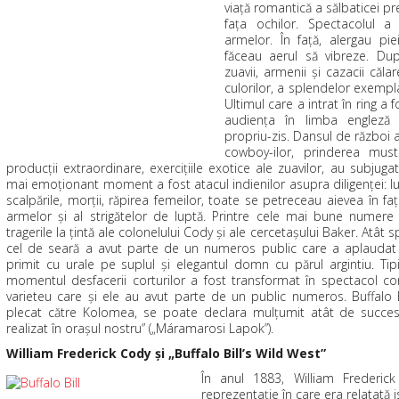
viaţă romantică a sălbaticei pr
faţa ochilor. Spectacolul a
armelor. În faţă, alergau piei
făceau aerul să vibreze. Dup
zuavii, armenii şi cazacii căla
culorilor, a splendelor exempl
Ultimul care a intrat în ring a
audienţa în limba engleză
propriu-zis. Dansul de război al
cowboy-ilor, prinderea mustan
producţii extraordinare, exerciţiile exotice ale zuavilor, au subjuga
mai emoţionant moment a fost atacul indienilor asupra diligenţei: lu
scalpările, morţii, răpirea femeilor, toate se petreceau aievea în fa
armelor şi al strigătelor de luptă. Printre cele mai bune numere
tragerile la ţintă ale colonelului Cody şi ale cercetaşului Baker. Atât
cel de seară a avut parte de un numeros public care a aplaudat 
primit cu urale pe suplul şi elegantul domn cu părul argintiu. Tipi
momentul desfacerii corturilor a fost transformat în spectacol 
varieteu care şi ele au avut parte de un public numeros. Buffalo 
plecat către Kolomea, se poate declara mulţumit atât de succesu
realizat în oraşul nostru” („Máramarosi Lapok”).
William Frederick Cody şi „Buffalo Bill’s Wild West”
În anul 1883, William Frederic
reprezentaţie în care era relatată i