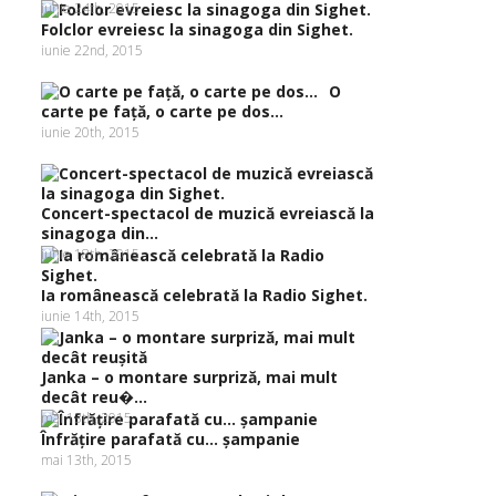
iunie 24th, 2015
Folclor evreiesc la sinagoga din Sighet.
iunie 22nd, 2015
O
carte pe faţă, o carte pe dos…
iunie 20th, 2015
Concert-spectacol de muzică evreiască la
sinagoga din...
iunie 18th, 2015
Ia românească celebrată la Radio Sighet.
iunie 14th, 2015
Janka – o montare surpriză, mai mult
decât reu�...
mai 13th, 2015
Înfrăţire parafată cu… şampanie
mai 13th, 2015