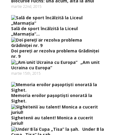
Blocurile Fuchs: una acum, alta la anul
martie 22nd, 2015
Sală de sport încălzită la Liceul
„Marmaţia”...
martie 22nd, 2015
Doi pereţi ar rezolva problema Grădiniţei
nr. 9
martie 22nd, 2015
„Am unit
Ucraina cu Europa”
martie 15th, 2015
Memoria eroilor paşoptişti onorată la
Sighet.
martie 15th, 2015
Sighetenii au talent! Monica a cucerit
juriul!
martie 14th, 2015
Under 8 la
Cupa „Tisa” la şah.