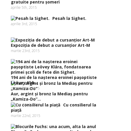
gratuite pentru şomeri
aprilie 5th, 2015
Pesah la Sighet.
aprilie 3rd, 2015
Expoziţia de debut a cursanţior Art-M
martie 23rd, 2015
194 ani de la naşterea eroinei paşoptiste
Leövey Kl�...
martie 23rd, 2015
Aur, argint şi bronz la Mediaş pentru
„Kamiza-Do”...
martie 22nd, 2015
Cu consilierul la
piaţă
martie 22nd, 2015