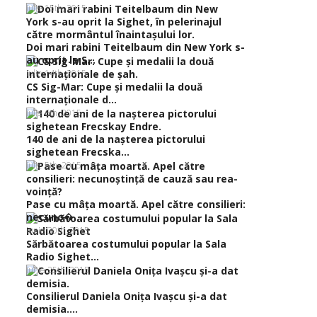
iulie 15th, 2015
Doi mari rabini Teitelbaum din New York s-
au oprit la S...
iulie 14th, 2015
CS Sig-Mar: Cupe şi medalii la două
internaţionale d...
iulie 6th, 2015
140 de ani de la naşterea pictorului
sighetean Frecska...
iulie 5th, 2015
Pase cu mâţa moartă. Apel către consilieri:
necuno�...
iunie 30th, 2015
Sărbătoarea costumului popular la Sala
Radio Sighet...
iunie 25th, 2015
Consilierul Daniela Oniţa Ivaşcu şi-a dat
demisia....