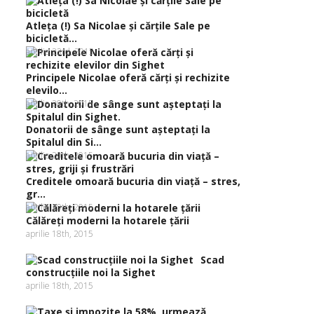
Atleţa (!) Sa Nicolae şi cărţile Sale pe
bicicletă...
aprilie 23rd, 2015
Principele Nicolae oferă cărţi şi rechizite
elevilo...
aprilie 20th, 2015
Donatorii de sânge sunt aşteptaţi la
Spitalul din Si...
aprilie 20th, 2015
Creditele omoară bucuria din viaţă – stres,
gr...
aprilie 20th, 2015
Călăreţi moderni la hotarele ţării
aprilie 18th, 2015
Scad
construcţiile noi la Sighet
aprilie 18th, 2015