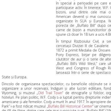
în special a perioadei pe care e
participase activ. În tinereţe, W.F
bizoni, unul dintre cele mai c
American devenit şi mai cunoscu
organizate în SUA şi Europa. W
porecla de „Buffalo Bill” după c
carne de bizon a muncitorilor 
spune că doar în 18 luni a ucis 4.8
În timpul Războiului Civil, a 
cercetaşii Diviziei III de Cavaleri
1872 a primit Medalia de Onoare. 
Pony Express, birjar pe diligen
căutător de aur şi o serie de alt
„Buffalo Bill’s Wild West,” care ul
West and Congress of Rough Ri
lansează într-o serie de spectacol
State şi Europa.
Dincolo de organizarea spectacolelor, cu beneficiile obţinute se im
organizare a unor rezervaţii, îndiguiri şi alte lucrări edilitare, fo
Wyoming, şi muzeul „
Old Trail Town
” de etnografie şi folclor, org
hoteluri. Pe plan politic, W.F. Cody s-a luptat pentru drepturile indie
americane şi ale femeilor. Cody a murit în anul 1917. În apropiere de
Park” i-a fost ridicat muzeul „
Buffalo Bill Historical Center
” iar cinem
de 48 de filme, dintre care cele mai cunoscute sunt „Buffalo Bill” (19