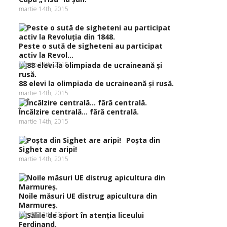
martie 14th, 2015
Peste o sută de sigheteni au participat
activ la Revol...
martie 14th, 2015
88 elevi la olimpiada de ucraineană şi rusă.
martie 14th, 2015
Încălzire centrală… fără centrală.
martie 14th, 2015
Poşta din
Sighet are aripi!
martie 14th, 2015
Noile măsuri UE distrug apicultura din
Marmureş.
martie 12th, 2015