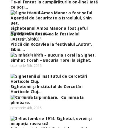
Te-ai fentat la cumpărăturile on-line? Iată
ce poţi...
octombrie 9th, 2015
Sigheteanul Amos Manor a fost şeful
Agenţiei de Secur...
octombrie 9th, 2015
Piticii din Rozavlea la festivalul „Astra”,
Sibiu....
octombrie 9th, 2015
Simhat Torah – Bucuria Torei la Sighet.
octombrie 5th, 2015
Sighetenii şi Institutul de Cercetări
Horticole Cluj....
octombrie 4th, 2015
Cu inima la
plimbare.
octombrie 4th, 2015