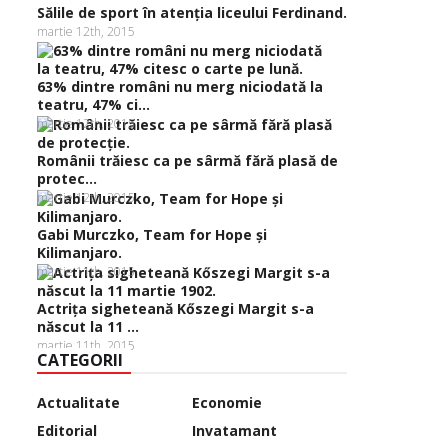
Sălile de sport în atenţia liceului Ferdinand.
martie 12th, 2015
63% dintre români nu merg niciodată la
teatru, 47% ci...
martie 12th, 2015
Românii trăiesc ca pe sârmă fără plasă de
protec...
martie 12th, 2015
Gabi Murczko, Team for Hope şi
Kilimanjaro.
martie 11th, 2015
Actriţa sigheteană Kőszegi Margit s-a
născut la 11 ...
martie 11th, 2015
CATEGORII
Actualitate
Economie
Editorial
Invatamant