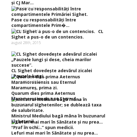
şi CJ Mar...
august 29th, 2015
Pase cu responsabilităţi între
compartimentele Prim�...
august 28th, 2015
CL
Sighet a pus-o de un contencios.
august 28th, 2015
CL Sighet dovedeşte adevărul zicalei
„Pauzele lungi...
august 28th, 2015
Quarum dies prima Aeternus
Maramorosiensis sau Eternul ...
august 21st, 2015
Ministrul Mediului bagă mâna în buzunarul
sighetenil...
august 21st, 2015
Lefuri mai mari în Sănătate şi nu prea…