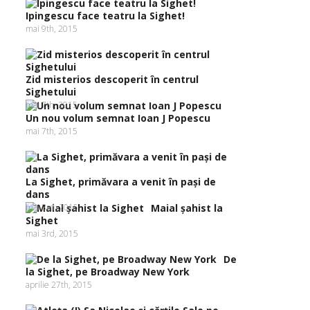
Ipingescu face teatru la Sighet!
mai 9th, 2015
Zid misterios descoperit în centrul
Sighetului
mai 7th, 2015
Un nou volum semnat Ioan J Popescu
mai 7th, 2015
La Sighet, primăvara a venit în paşi de
dans
mai 3rd, 2015
Maial şahist la
Sighet
mai 3rd, 2015
De
la Sighet, pe Broadway New York
aprilie 27th, 2015