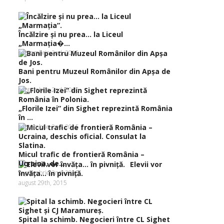
Încălzire şi nu prea… la Liceul
„Marmaţia�...
septembrie 2nd, 2015
Bani pentru Muzeul Românilor din Apşa de
Jos.
septembrie 2nd, 2015
„Florile Izei” din Sighet reprezintă România
în ...
septembrie 2nd, 2015
Micul trafic de frontieră România –
Ucraina, de...
Elevii vor
septembrie 2nd, 2015
învăţa… în pivniţă.
august 29th, 2015
Spital la schimb. Negocieri între CL Sighet