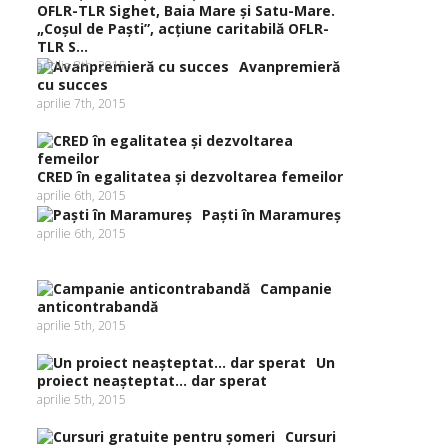
„Coşul de Paşti”, acţiune caritabilă OFLR-
TLR S...
aprilie 8th, 2015
Avanpremieră
cu succes
aprilie 7th, 2015
CRED în egalitatea şi dezvoltarea femeilor
aprilie 6th, 2015
Paşti în Maramureş
aprilie 6th, 2015
Campanie
anticontrabandă
aprilie 5th, 2015
Un
proiect neaşteptat… dar sperat
aprilie 5th, 2015
Cursuri