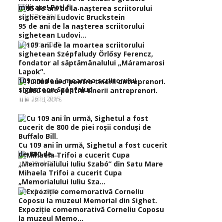
militare! Poţi fi ...
iulie 27th, 2015
95 de ani de la naşterea scriitorului
sighetean Ludovi...
iulie 27th, 2015
109 ani de la moartea scriitorului
sighetean Szépfalud...
10.000 euro pentru tinerii antreprenori.
iulie 26th, 2015
iulie 22nd, 2015
Cu 109 ani în urmă, Sighetul a fost cucerit
de 800 de...
iulie 22nd, 2015
Mihaela Trifoi a cucerit Cupa
„Memorialului Iuliu Sza...
iulie 21st, 2015
Expoziţie comemorativă Corneliu Coposu
la muzeul Memo...