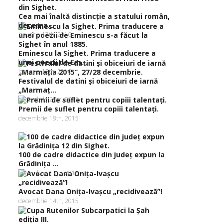
Cea mai înaltă distincţie a statului român,
decerna...
ianuarie 17th, 2016
Eminescu la Sighet. Prima traducere a
unei poezii de Em...
ianuarie 15th, 2016
Festivalul de datini şi obiceiuri de iarnă
„Marmaţ...
decembrie 27th, 2015
Premii de suflet pentru copiii talentaţi.
decembrie 18th, 2015
100 de cadre didactice din judeţ expun la
Grădiniţa ...
decembrie 17th, 2015
Avocat Dana Oniţa-Ivaşcu „recidivează”!
decembrie 14th, 2015