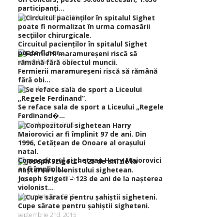
participanţi...
septembrie 13th, 2015
Circuitul pacienţilor în spitalul Sighet
poate fi nor...
septembrie 6th, 2015
Fermierii maramureşeni riscă să rămână
fără obi...
septembrie 6th, 2015
Se reface sala de sport a Liceului „Regele
Ferdinand�...
septembrie 6th, 2015
Compozitorul sighetean Harry Maiorovici
ar fi împlinit...
septembrie 6th, 2015
Joseph Szigeti – 123 de ani de la naşterea
violonist...
septembrie 5th, 2015
Cupe sărate pentru şahiştii sigheteni.
septembrie 2nd, 2015