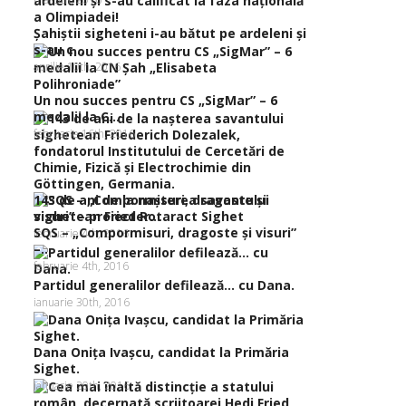
Şahiştii sigheteni i-au bătut pe ardeleni şi
s-au c...
aprilie 10th, 2016
Un nou succes pentru CS „SigMar” – 6
medalii la C...
februarie 16th, 2016
143 de ani de la naşterea savantului
sighetean Frieder...
SQS – „Compormisuri, dragoste şi visuri”
februarie 4th, 2016
–...
februarie 4th, 2016
Partidul generalilor defilează… cu Dana.
ianuarie 30th, 2016
Dana Oniţa Ivaşcu, candidat la Primăria
Sighet.
ianuarie 20th, 2016