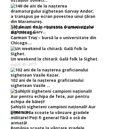
ostaşilor sovieti...
august 14th, 2015
140 de ani de la naşterea dramaturgului
sighetean Garv...
august 13th, 2015
Carmen Truş – bursă la o universitate din
Chicago....
august 6th, 2015
Un weekend la chitară: Gală folk la Sighet.
august 4th, 2015
102 ani de la naşterea graficianului
sighetean Vasile ...
iulie 30th, 2015
Şahiştii sigheteni campioni naţionali! Aur
pentru ec...
iulie 28th, 2015
România scoate la vânzare gradele