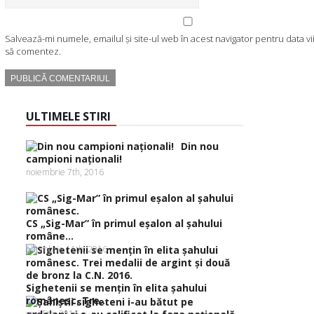
Salvează-mi numele, emailul și site-ul web în acest navigator pentru data v
să comentez.
ULTIMELE STIRI
Din nou
campioni naţionali!
noiembrie 7th, 2016
CS „Sig-Mar” în primul eşalon al şahului
române...
octombrie 11th, 2016
Sighetenii se menţin în elita şahului
românesc. Tre...
mai 5th, 2016