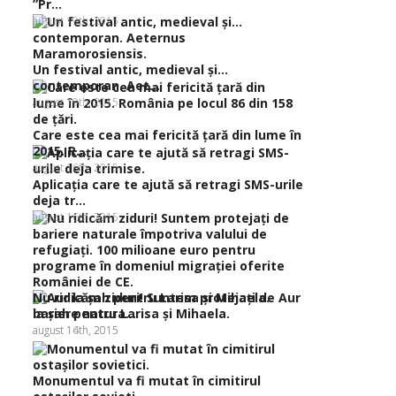
”Pr...
august 19th, 2015
Un festival antic, medieval şi…
contemporan. Aet...
august 19th, 2015
Care este cea mai fericită ţară din lume în
2015. R...
august 16th, 2015
Aplicaţia care te ajută să retragi SMS-urile
deja tr...
august 16th, 2015
Nu ridicăm ziduri! Suntem protejaţi de
Aur
bariere natura...
la şah pentru Larisa şi Mihaela.
august 16th, 2015
august 14th, 2015
Monumentul va fi mutat în cimitirul