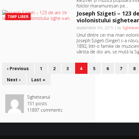
klezmer şi muzică populară inte
folclor maramureşan pe...
Joseph Szigeti – 123 d
TIMP LIBER
0
violonistului sighetea
septembrie 5th, 2015 | by
Sighetean
Unul dintre cei mai mari violoni
Joseph Szigeti (Singer) s-a năs
1892, într-o familie de muzici
vârsta de doi ani, se mută la Sig
‹ Previous
1
2
3
4
5
6
7
8
Next ›
Last »
Sigheteanul
151 posts
11897 comments