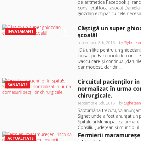
de aritmetica Facebook şi rand
consilierul local avocat Daniela
giozdan echipat cu cele necesar
Câştigă un super ghio
INVATAMANT
0
şcoală!
septembrie 8th, 2015 | by
Sighetean
„Dă un like pentru un ghiozdan!”
lansat pe Facebook de consilier
Ivaşcu care-şi continuă „daruril
dar modest, dar din...
Circuitul pacienţilor în
SANATATE
0
normalizat în urma com
chirurgicale.
septembrie 6th, 2015 | by
Sighetean
Săptămâna trecută, vă anunţam c
Sighet unde a fost anunţat un p
Spitalului Municipal, ca urmare 
Consiliul Judeţean şi muncipiul..
Fermierii maramureşen
ACTUALITATE
0