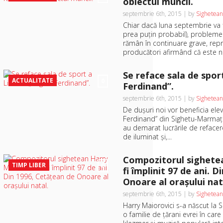
obiectul muncii.
septembrie 6th, 2015 | by
Sighetean
Chiar dacă luna septembrie va 
prea puţin probabil), probleme
rămân în continuare grave, repr
producători afirmând că este ne
Se reface sala de spor
ACTUALITATE
0
Ferdinand”.
septembrie 6th, 2015 | by
Sighetean
De duşuri noi vor beneficia elev
Ferdinand” din Sighetu-Marmaţ
au demarat lucrările de refacere
de iluminat şi,...
Compozitorul sighetea
TIMP LIBER
0
fi împlinit 97 de ani. 
Onoare al oraşului nat
septembrie 6th, 2015 | by
Sighetean
Harry Maiorovici s-a născut la S
o familie de ţărani evrei în ca