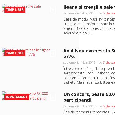
Ileana şi creaţiile sal
TIMP LIBER
0
septembrie 14th, 2015 | by
Sighetea
Casa de modă „Vasiliev” din Sig
creaţiile de iarnă/primăvară în 
vineri, 18 septembrie, cu începe
scărilor din holul...
Anul Nou evreiesc la 
TIMP LIBER
0
5776.
septembrie 14th, 2015 | by
Sighetea
Între zilele de 14 şi 15 septem
sărbătoreşte Rosh Hashana, adi
conform calendarului iudaic în
Sighetu-Marmaţiei, sărbătoarea 
Un concurs, peste 90.0
INVATAMANT
0
participanţi!
septembrie 13th, 2015 | by
Sighetea
Ar fi de domeniul fantasticului,