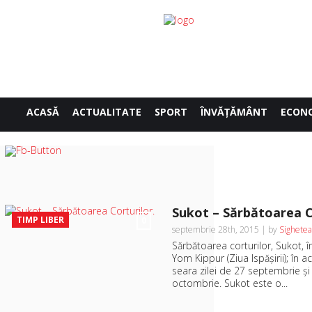
ACASĂ
ACTUALITATE
SPORT
ÎNVĂŢĂMÂNT
ECON
Sukot – Sărbătoarea C
TIMP LIBER
0
septembrie 28th, 2015 | by
Sighetea
Sărbătoarea corturilor, Sukot, 
Yom Kippur (Ziua Ispăşirii); în 
seara zilei de 27 septembrie şi 
octombrie. Sukot este o...