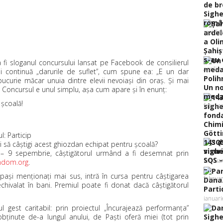
Sighe
român
mai 5t
Şahiş
s-au c
 fi sloganul concursului lansat pe Facebook de consilierul
aprilie
şi continuă „darurile de suflet”, cum spune ea: „E un dar
ucurie măcar unuia dintre elevii nevoiaşi din oraş. Şi mai
Un no
”. Concursul e unul simplu, aşa cum apare şi în enunţ:
medali
şcoală!
februa
: Particip
143 d
ti să câştigi acest ghiozdan echipat pentru şcoală?
sighe
 – 9 sepembrie, câştigătorul urmând a fi desemnat prin
SQS –
februar
ndom.org
.
–...
 paşi menţionaţi mai sus, intră în cursa pentru câştigarea
februar
echivalat în bani. Premiul poate fi donat dacă câştigătorul
Parti
ianuar
l gest caritabil: prin proiectul „Încurajează performanţa”
bţinute de-a lungul anului, de Paşti oferă miei (tot prin