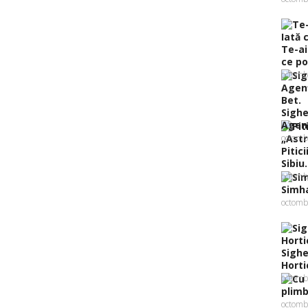
Te-ai
ce poţ
octomb
Sighe
Agenţ
octomb
Pitic
Sibiu..
octomb
Simha
octomb
Sighe
Hortic
octomb
plimb
octomb