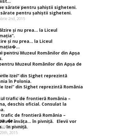
ist...
brie 5th, 2015
sărate pentru şahiştii sigheteni.
brie 2nd, 2015
zire şi nu prea… la Liceul
maţia�...
brie 2nd, 2015
pentru Muzeul Românilor din Apşa de
brie 2nd, 2015
ile Izei” din Sighet reprezintă România
brie 2nd, 2015
 trafic de frontieră România –
na, de...
Elevii vor
brie 2nd, 2015
a… în pivniţă.
 29th, 2015