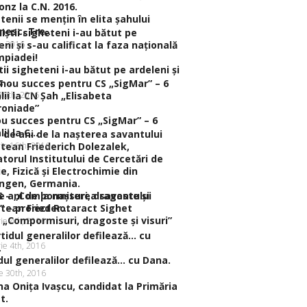
tenii se menţin în elita şahului
esc. Tre...
h, 2016
tii sigheteni i-au bătut pe ardeleni şi
...
 10th, 2016
u succes pentru CS „SigMar” – 6
i la C...
rie 16th, 2016
e ani de la naşterea savantului
tean Frieder...
 „Compormisuri, dragoste şi visuri”
ie 4th, 2016
ie 4th, 2016
dul generalilor defilează… cu Dana.
ie 30th, 2016