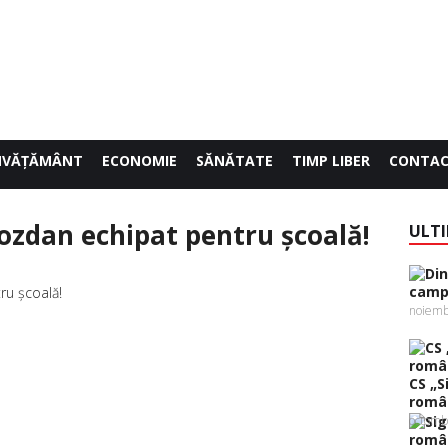
NVĂŢĂMÂNT
ECONOMIE
SĂNĂTATE
TIMP LIBER
CONTA
ozdan echipat pentru şcoală!
ULTI
campi
0
noiemb
CS „S
român
octomb