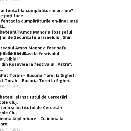
 fentat la cumpărăturile on-line? Iată
i...
rie 9th, 2015
teanul Amos Manor a fost şeful
iei de Secur...
rie 9th, 2015
ii din Rozavlea la festivalul „Astra”,
..
rie 9th, 2015
t Torah – Bucuria Torei la Sighet.
rie 5th, 2015
tenii şi Institutul de Cercetări
ole Cluj....
rie 4th, 2015
Cu inima la
are.
rie 4th, 2015