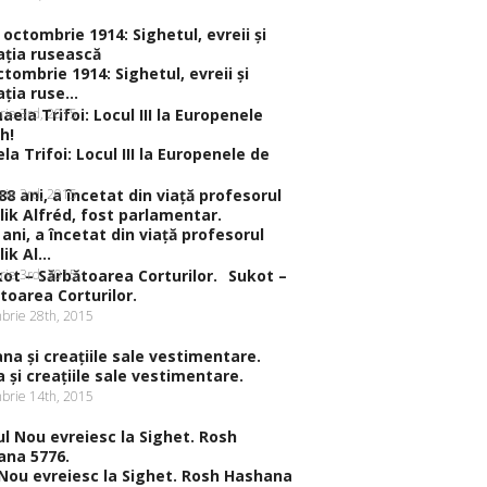
ctombrie 1914: Sighetul, evreii şi
ţia ruse...
rie 3rd, 2015
la Trifoi: Locul III la Europenele de
rie 3rd, 2015
 ani, a încetat din viaţă profesorul
ik Al...
rie 3rd, 2015
Sukot –
toarea Corturilor.
brie 28th, 2015
a şi creaţiile sale vestimentare.
brie 14th, 2015
Nou evreiesc la Sighet. Rosh Hashana