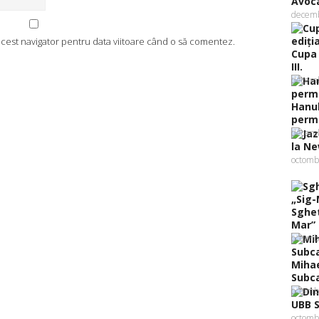
Avoca
decemb
 acest navigator pentru data viitoare când o să comentez.
Cupa 
III.
decemb
Hanuk
perma
decemb
la Ne
octomb
Sghet
Mar” .
octomb
Mihae
Subca
octomb
UBB S
octomb