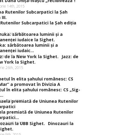
t Dana Oniţa-Ivaşcu „recidivează”!
rie 14th, 2015
Rutenilor Subcarpatici la Şah ediţia
rie 13th, 2015
a: sărbătoarea luminii şi a
nenţei iudaic...
rie 11th, 2015
Jazz: de
w York la Sighet.
rie 26th, 2015
ul în elita şahului românesc: CS „Sig-
..
rie 13th, 2015
la premiată de Uniunea Rutenilor
rpatici...
rie 13th, 2015
Dinozauri la
ighet.
rie 9th, 2015