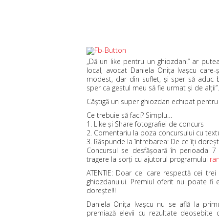
„Dă un like pentru un ghiozdan!” ar putea
local, avocat Daniela Oniţa Ivaşcu care-
modest, dar din suflet, şi sper să aduc b
sper ca gestul meu să fie urmat şi de alţii
Câştigă un super ghiozdan echipat pentru 
Ce trebuie să faci? Simplu…
1. Like şi Share fotografiei de concurs
2. Comentariu la poza concursului cu textul
3. Răspunde la întrebarea: De ce îţi doreş
Concursul se desfăşoară în perioada 7
tragere la sorţi cu ajutorul programului
ra
ATENTIE: Doar cei care respectă cei trei
ghiozdanului. Premiul oferit nu poate fi 
doreşte!!!
Daniela Oniţa Ivaşcu nu se află la primu
premiază elevii cu rezultate deosebite o