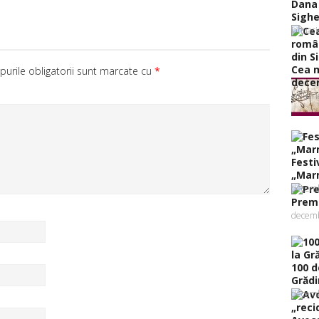
Dana 
Sighe
ianuar
Cea m
urile obligatorii sunt marcate cu
*
decer
ianuar
Festi
„Marm
decemb
Premi
decemb
100 d
Grădin
decemb