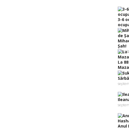
3-6 o
ocupa
octomb
Mihae
Şah!
octomb
La 88
Mazal
octomb
Sărbă
septem
Ilean
septem
Anul 