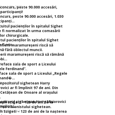
brie 14th, 2015
ncurs, peste 90.000 accesări, 1.030
ipanţi...
brie 13th, 2015
itul pacienţilor în spitalul Sighet
fi nor...
brie 6th, 2015
erii maramureşeni riscă să rămână
bi...
brie 6th, 2015
face sala de sport a Liceului „Regele
nand�...
brie 6th, 2015
zitorul sighetean Harry Maiorovici
împlinit...
brie 6th, 2015
h Szigeti – 123 de ani de la naşterea