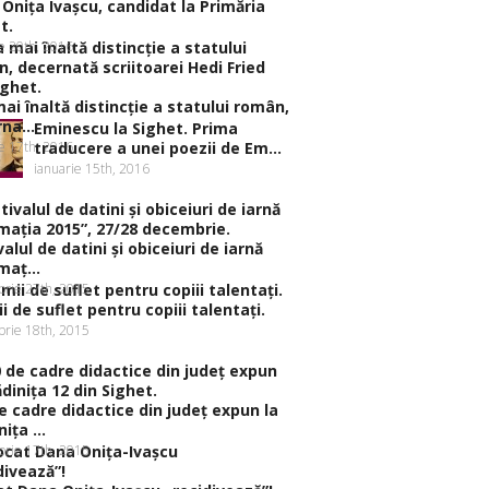
Oniţa Ivaşcu, candidat la Primăria
t.
ie 20th, 2016
ai înaltă distincţie a statului român,
na...
Eminescu la Sighet. Prima
ie 17th, 2016
traducere a unei poezii de Em...
ianuarie 15th, 2016
valul de datini şi obiceiuri de iarnă
aţ...
rie 27th, 2015
i de suflet pentru copiii talentaţi.
rie 18th, 2015
e cadre didactice din judeţ expun la
iţa ...
rie 17th, 2015