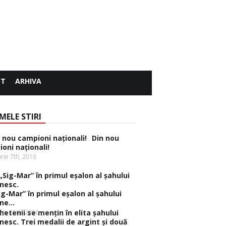
CT
ARHIVA
MELE STIRI
Din nou
oni naţionali!
rie 7th, 2016
ig-Mar” în primul eşalon al şahului
e...
rie 11th, 2016