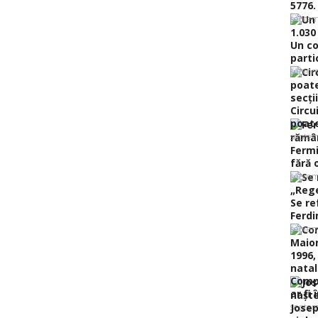
5776.
septem
Un co
partic
septem
Circu
poate 
septem
Fermi
fără o
septem
Se re
Ferdi
septem
Compo
ar fi 
septem
Josep