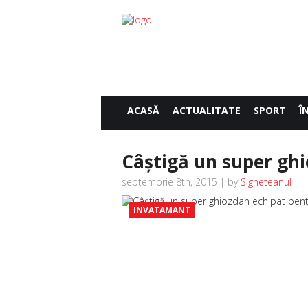
ACASĂ
ACTUALITATE
SPORT
Î
Câştigă un super ghi
septembrie 8th, 2015 | by
Sigheteanul
INVATAMANT