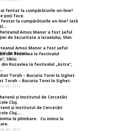
 fentat la cumpărăturile on-line? Iată
i...
rie 9th, 2015
teanul Amos Manor a fost şeful
iei de Secur...
rie 9th, 2015
ii din Rozavlea la festivalul „Astra”,
..
rie 9th, 2015
t Torah – Bucuria Torei la Sighet.
rie 5th, 2015
tenii şi Institutul de Cercetări
ole Cluj....
rie 4th, 2015
Cu inima la
are.
rie 4th, 2015