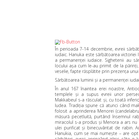
În perioada 7-14 decembrie, evreii sărbă
iudaic. Hanuka este sărbătoarea victoriei l
a permanenţei iudaice. Sighetenii au săr
locului aşa cum le-au primit de la părinţi
veselie, fapte răsplătite prin prezenţa unui
Sărbătoarea luminii şi a permanenţei iuda
În anul 167 înaintea erei noastre, Antio
templele şi a supus evreii unor perse
Makkabeul s-a răsculat şi, cu toată inferi
Iudea. Tradiţia spune că atunci când mak
folosit a aprinderea Menorei (candelabru
măsură pecetluită, purtând însemnul rabi
miracolul s-a produs şi Menora a ars nu n
ulei purificat şi binecuvântat de rabin.
Hanukia, cum se mai numeşte – are opt br
sărbători, evreii aprinzând zilnic câte o