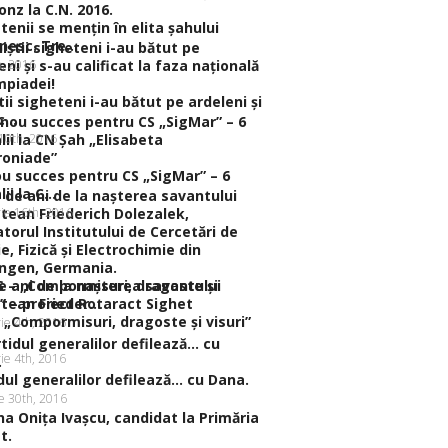
tenii se menţin în elita şahului
esc. Tre...
h, 2016
tii sigheteni i-au bătut pe ardeleni şi
...
 10th, 2016
u succes pentru CS „SigMar” – 6
i la C...
rie 16th, 2016
e ani de la naşterea savantului
tean Frieder...
 „Compormisuri, dragoste şi visuri”
ie 4th, 2016
ie 4th, 2016
dul generalilor defilează… cu Dana.
ie 30th, 2016