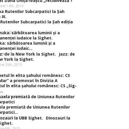
t Dana Oniţa-Ivaşcu „recidivează”!
rie 14th, 2015
Rutenilor Subcarpatici la Şah ediţia
rie 13th, 2015
a: sărbătoarea luminii şi a
nenţei iudaic...
rie 11th, 2015
Jazz: de
w York la Sighet.
rie 26th, 2015
ul în elita şahului românesc: CS „Sig-
..
rie 13th, 2015
la premiată de Uniunea Rutenilor
rpatici...
rie 13th, 2015
Dinozauri la
ighet.
rie 9th, 2015