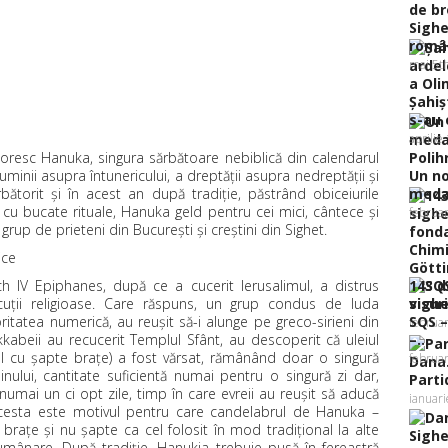
Sighe
român
mai 5t
Şahiş
s-au c
aprilie
toresc Hanuka, singura sărbătoare nebiblică din calendarul
uminii asupra întunericului, a dreptăţii asupra nedreptăţii şi
Un no
bătorit şi în acest an după tradiţie, păstrând obiceiurile
medali
, cu bucate rituale, Hanuka geld pentru cei mici, cântece şi
februa
 grup de prieteni din Bucureşti şi creştini din Sighet.
ice
ch IV Epiphanes, după ce a cucerit Ierusalimul, a distrus
143 d
cuţii religioase. Care răspuns, un grup condus de Iuda
sighe
oritatea numerică, au reuşit să-i alunge pe greco-sirieni din
SQS –
februar
kabeii au recucerit Templul Sfânt, au descoperit că uleiul
–...
l cu şapte braţe) a fost vărsat, rămânând doar o singură
februar
nului, cantitate suficientă numai pentru o singură zi dar,
Parti
umai un ci opt zile, timp în care evreii au reuşit să aducă
ianuar
 Acesta este motivul pentru care candelabrul de Hanuka –
aţe şi nu şapte ca cel folosit în mod tradiţional la alte
 lumânare. După tradiţie, Hanukia trebuie pusă în fereastră