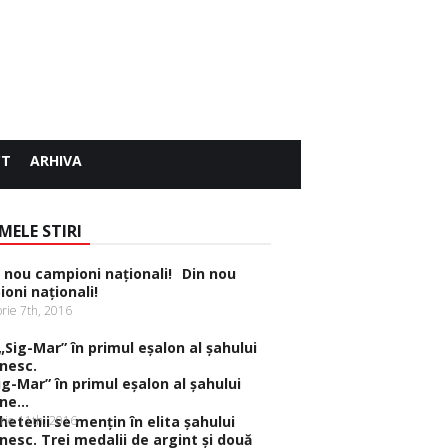
CT
ARHIVA
MELE STIRI
Din nou
oni naţionali!
rie 7th, 2016
ig-Mar” în primul eşalon al şahului
e...
rie 11th, 2016