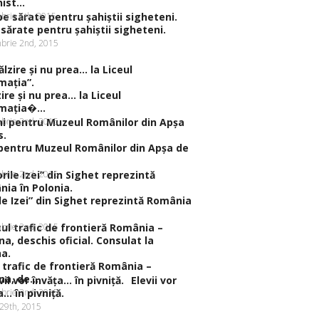
ist...
brie 5th, 2015
sărate pentru şahiştii sigheteni.
brie 2nd, 2015
zire şi nu prea… la Liceul
maţia�...
brie 2nd, 2015
pentru Muzeul Românilor din Apşa de
brie 2nd, 2015
ile Izei” din Sighet reprezintă România
brie 2nd, 2015
 trafic de frontieră România –
na, de...
Elevii vor
brie 2nd, 2015
a… în pivniţă.
 29th, 2015