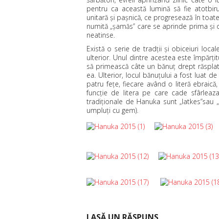
pentru ca această lumină să fie atotbir
unitară şi paşnică, ce progresează în toat
numită „şamăs” care se aprinde prima şi 
neatinse.
Există o serie de tradţii şi obiceiuri loc
ulterior. Unul dintre acestea este împărţit
să primească câte un bănuţ drept răsplată 
ea. Ulterior, locul bănuţului a fost luat de 
patru feţe, fiecare având o literă ebraică
funcţie de litera pe care cade sfârleaza
tradiţionale de Hanuka sunt „latkes”sau „
umpluţi cu gem).
LASĂ UN RĂSPUNS