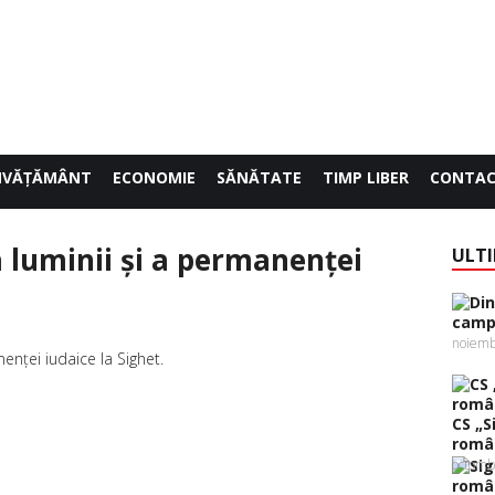
NVĂŢĂMÂNT
ECONOMIE
SĂNĂTATE
TIMP LIBER
CONTA
 luminii şi a permanenţei
ULTI
campi
noiemb
0
CS „S
român
octomb