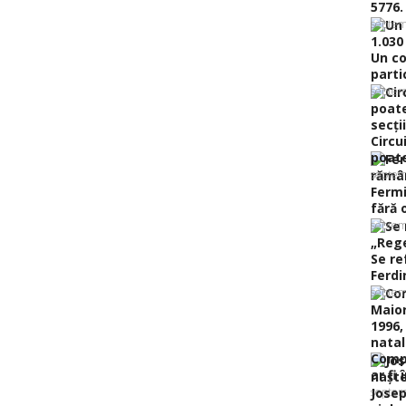
5776.
septem
Un co
partic
septem
Circu
poate 
septem
Fermi
fără o
septem
Se re
Ferdi
septem
Compo
ar fi 
septem
Josep