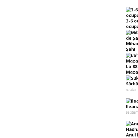
3-6 o
ocupa
octomb
Mihae
Şah!
octomb
La 88
Mazal
octomb
Sărbă
septem
Ilean
septem
Anul 