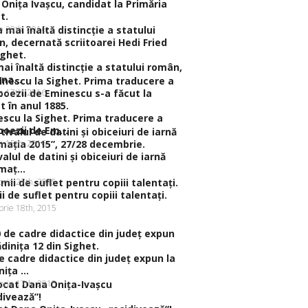
Oniţa Ivaşcu, candidat la Primăria
t.
ie 20th, 2016
ai înaltă distincţie a statului român,
na...
ie 17th, 2016
scu la Sighet. Prima traducere a
poezii de Em...
ie 15th, 2016
valul de datini şi obiceiuri de iarnă
aţ...
rie 27th, 2015
i de suflet pentru copiii talentaţi.
rie 18th, 2015
e cadre didactice din judeţ expun la
iţa ...
rie 17th, 2015