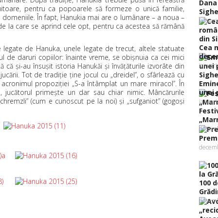
Dana 
uitoare, pentru ca popoarele să formeze o unică familie,
Sighe
e domeniile. În fapt, Hanukia mai are o lumânare – a noua –
ianuar
de la care se aprind cele opt, pentru ca acestea să rămână
Cea m
ale legate de Hanuka, unele legate de trecut, altele statuate
decer
ul de daruri copiilor: înainte vreme, se obişnuia ca cei mici
că şi-au însuşit istoria Hanukăi şi învăţăturile izvorâte din
ianuar
jucării. Tot de tradiţie ţine jocul cu „dreidel”, o sfârlează cu
, acronimul propoziţiei „S-a întâmplat un mare miracol”. În
Emine
, jucătorul primeşte un dar sau chiar nimic. Mâncărurile
unei 
chremzli” (cum e cunoscut pe la noi) şi „sufganiot” (gogoşi
ianuar
Festi
„Marm
decemb
Premi
decemb
100 d
Grădin
decemb