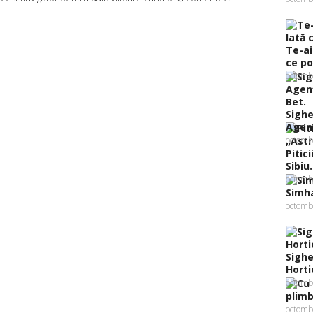
Te-ai
ce poţ
octomb
Sighe
Agenţ
octomb
Pitic
Sibiu..
octomb
Simha
octomb
Sighe
Hortic
octomb
plimb
octomb