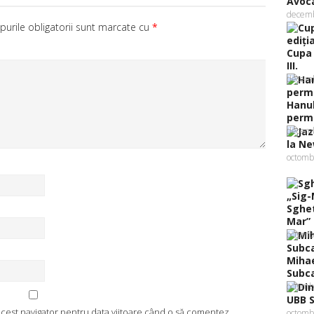
Avoca
decemb
urile obligatorii sunt marcate cu
*
Cupa 
III.
decemb
Hanuk
perma
decemb
la Ne
octomb
Sghet
Mar” .
octomb
Mihae
Subca
octomb
UBB S
 acest navigator pentru data viitoare când o să comentez.
octomb