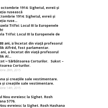
ctombrie 1914: Sighetul, evreii şi
ţia ruse...
rie 3rd, 2015
la Trifoi: Locul III la Europenele de
rie 3rd, 2015
 ani, a încetat din viaţă profesorul
ik Al...
rie 3rd, 2015
Sukot –
toarea Corturilor.
brie 28th, 2015
a şi creaţiile sale vestimentare.
brie 14th, 2015
Nou evreiesc la Sighet. Rosh Hashana