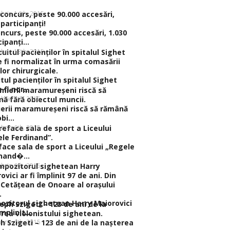
brie 14th, 2015
ncurs, peste 90.000 accesări, 1.030
ipanţi...
brie 13th, 2015
itul pacienţilor în spitalul Sighet
fi nor...
brie 6th, 2015
erii maramureşeni riscă să rămână
bi...
brie 6th, 2015
face sala de sport a Liceului „Regele
nand�...
brie 6th, 2015
zitorul sighetean Harry Maiorovici
împlinit...
brie 6th, 2015
h Szigeti – 123 de ani de la naşterea