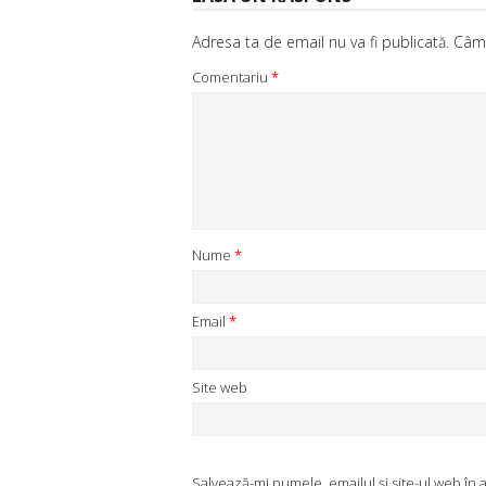
Adresa ta de email nu va fi publicată.
Câmp
Comentariu
*
Nume
*
Email
*
Site web
Salvează-mi numele, emailul și site-ul web în