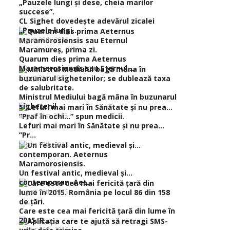
CL Sighet dovedeşte adevărul zicalei
„Pauzele lungi...
august 28th, 2015
Quarum dies prima Aeternus
Maramorosiensis sau Eternul ...
august 21st, 2015
Ministrul Mediului bagă mâna în buzunarul
sighetenil...
august 21st, 2015
Lefuri mai mari în Sănătate şi nu prea…
”Pr...
august 19th, 2015
Un festival antic, medieval şi…
contemporan. Aet...
august 19th, 2015
Care este cea mai fericită ţară din lume în
2015. R...
august 16th, 2015