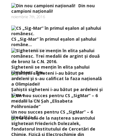
Din nou
campioni naţionali!
noiembrie 7th, 2016
CS „Sig-Mar” în primul eşalon al şahului
române...
octombrie 11th, 2016
Sighetenii se menţin în elita şahului
românesc. Tre...
mai 5th, 2016
Şahiştii sigheteni i-au bătut pe ardeleni şi
s-au c...
aprilie 10th, 2016
Un nou succes pentru CS „SigMar” – 6
medalii la C...
februarie 16th, 2016