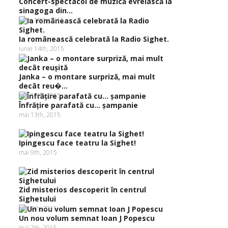
Concert-spectacol de muzică evreiască la
sinagoga din...
iunie 18th, 2015
Ia românească celebrată la Radio Sighet.
iunie 14th, 2015
Janka – o montare surpriză, mai mult
decât reu�...
mai 13th, 2015
Înfrăţire parafată cu… şampanie
mai 13th, 2015
Ipingescu face teatru la Sighet!
mai 9th, 2015
Zid misterios descoperit în centrul
Sighetului
mai 7th, 2015
Un nou volum semnat Ioan J Popescu
mai 7th, 2015