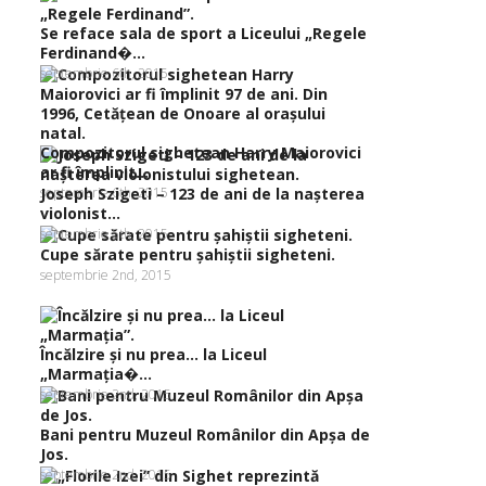
Se reface sala de sport a Liceului „Regele
Ferdinand�...
septembrie 6th, 2015
Compozitorul sighetean Harry Maiorovici
ar fi împlinit...
septembrie 6th, 2015
Joseph Szigeti – 123 de ani de la naşterea
violonist...
septembrie 5th, 2015
Cupe sărate pentru şahiştii sigheteni.
septembrie 2nd, 2015
Încălzire şi nu prea… la Liceul
„Marmaţia�...
septembrie 2nd, 2015
Bani pentru Muzeul Românilor din Apşa de
Jos.
septembrie 2nd, 2015