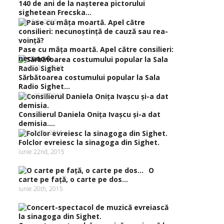
140 de ani de la naşterea pictorului
sighetean Frecska...
iulie 5th, 2015
Pase cu mâţa moartă. Apel către consilieri:
necuno�...
iunie 30th, 2015
Sărbătoarea costumului popular la Sala
Radio Sighet...
iunie 25th, 2015
Consilierul Daniela Oniţa Ivaşcu şi-a dat
demisia....
iunie 24th, 2015
Folclor evreiesc la sinagoga din Sighet.
iunie 22nd, 2015
O
carte pe faţă, o carte pe dos…
iunie 20th, 2015