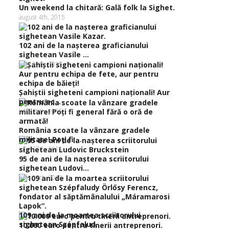
Un weekend la chitară: Gală folk la Sighet.
august 4th, 2015
102 ani de la naşterea graficianului
sighetean Vasile ...
iulie 30th, 2015
Şahiştii sigheteni campioni naţionali! Aur
pentru ec...
iulie 28th, 2015
România scoate la vânzare gradele
militare! Poţi fi ...
iulie 27th, 2015
95 de ani de la naşterea scriitorului
sighetean Ludovi...
iulie 27th, 2015
109 ani de la moartea scriitorului
sighetean Szépfalud...
10.000 euro pentru tinerii antreprenori.