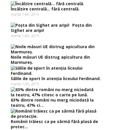
Încălzire centrală… fără centrală.
martie 14th, 2015
Poşta din
Sighet are aripi!
martie 14th, 2015
Noile măsuri UE distrug apicultura din
Marmureş.
martie 12th, 2015
Sălile de sport în atenţia liceului Ferdinand.
martie 12th, 2015
63% dintre români nu merg niciodată la
teatru, 47% ci...
martie 12th, 2015
Românii trăiesc ca pe sârmă fără plasă de
protec...