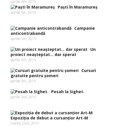
aprilie 6th, 2015
Paşti în Maramureş
aprilie 6th, 2015
Campanie
anticontrabandă
aprilie 5th, 2015
Un
proiect neaşteptat… dar sperat
aprilie 5th, 2015
Cursuri
gratuite pentru şomeri
aprilie 5th, 2015
Pesah la Sighet.
aprilie 3rd, 2015
Expoziţia de debut a cursanţior Art-M
martie 23rd, 2015