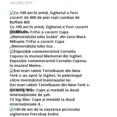
iulie 26th, 2015
iulie 22nd, 2015
Cu 109 ani în urmă, Sighetul a fost cucerit
de 800 de...
iulie 22nd, 2015
Mihaela Trifoi a cucerit Cupa
„Memorialului Iuliu Sza...
iulie 21st, 2015
Expoziţie comemorativă Corneliu Coposu
la muzeul Memo...
iulie 15th, 2015
Doi mari rabini Teitelbaum din New York s-
au oprit la S...
iulie 14th, 2015
CS Sig-Mar: Cupe şi medalii la două
internaţionale d...
iulie 6th, 2015