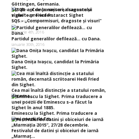
143 de ani de la naşterea savantului
sighetean Frieder...
SQS – „Compormisuri, dragoste şi visuri”
februarie 4th, 2016
–...
februarie 4th, 2016
Partidul generalilor defilează… cu Dana.
ianuarie 30th, 2016
Dana Oniţa Ivaşcu, candidat la Primăria
Sighet.
ianuarie 20th, 2016
Cea mai înaltă distincţie a statului român,
decerna...
ianuarie 17th, 2016
Eminescu la Sighet. Prima traducere a
unei poezii de Em...
ianuarie 15th, 2016
Festivalul de datini şi obiceiuri de iarnă
„Marmaţ...