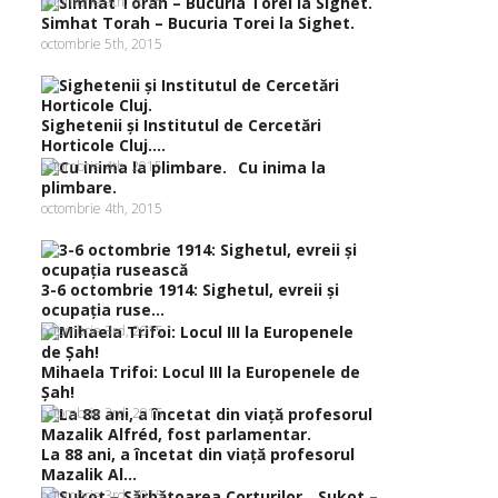
octombrie 9th, 2015
Simhat Torah – Bucuria Torei la Sighet.
octombrie 5th, 2015
Sighetenii şi Institutul de Cercetări
Horticole Cluj....
octombrie 4th, 2015
Cu inima la
plimbare.
octombrie 4th, 2015
3-6 octombrie 1914: Sighetul, evreii şi
ocupaţia ruse...
octombrie 3rd, 2015
Mihaela Trifoi: Locul III la Europenele de
Şah!
octombrie 3rd, 2015
La 88 ani, a încetat din viaţă profesorul
Mazalik Al...
octombrie 3rd, 2015
Sukot –