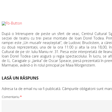
După o întrerupere de peste un sfert de veac, Centrul Cultural Si
secției de teatru cu trei piese montate de Ioan Dorel Todea. Pri
rampei este „Un musafir neașteptat”, de Ludovic Bruckstein, a cărei 
cu două reprezentaţii, una de la ora 11:00 şi alta la ora 18,00, î
Cultural de pe str. Iuliu Maniu nr. 31. Piesa este interpretată de Ilea
Ioan Dorel Todea care asigură şi regia spectacolului. În lucru, se a
de I.L. Caragiale şi „Janka” de Oscar Speace, piesă prezentată în pre
Marmaţiei, având-o în rolul principal pe Maia Morgenstern.
LASĂ UN RĂSPUNS
Adresa ta de email nu va fi publicată.
Câmpurile obligatorii sunt ma
Comentariu
*