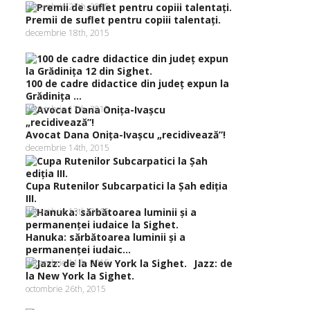
decembrie 27th, 2015
Premii de suflet pentru copiii talentaţi.
decembrie 18th, 2015
100 de cadre didactice din judeţ expun la
Grădiniţa ...
decembrie 17th, 2015
Avocat Dana Oniţa-Ivaşcu „recidivează”!
decembrie 14th, 2015
Cupa Rutenilor Subcarpatici la Şah ediţia
III.
decembrie 13th, 2015
Hanuka: sărbătoarea luminii şi a
permanenţei iudaic...
decembrie 11th, 2015
Jazz: de
la New York la Sighet.
octombrie 26th, 2015