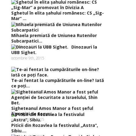
Sghetul în elita şahului românesc: CS „Sig-
Mar” ...
octombrie 13th, 2015
Mihaela premiată de Uniunea Rutenilor
Subcarpatici...
octombrie 13th, 2015
Dinozauri la
UBB Sighet.
octombrie 9th, 2015
Te-ai fentat la cumpărăturile on-line? Iată
ce poţi...
octombrie 9th, 2015
Sigheteanul Amos Manor a fost şeful
Agenţiei de Secur...
octombrie 9th, 2015
Piticii din Rozavlea la festivalul „Astra”,
Sibiu....