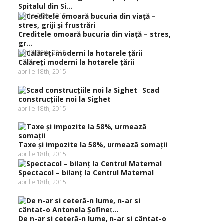
Spitalul din Si...
aprilie 20th, 2015
Creditele omoară bucuria din viaţă – stres,
gr...
aprilie 20th, 2015
Călăreţi moderni la hotarele ţării
aprilie 18th, 2015
Scad
construcţiile noi la Sighet
aprilie 18th, 2015
Taxe şi impozite la 58%, urmează somaţii
aprilie 18th, 2015
Spectacol – bilanţ la Centrul Maternal
aprilie 18th, 2015
De n-ar si ceteră-n lume, n-ar si cântat-o