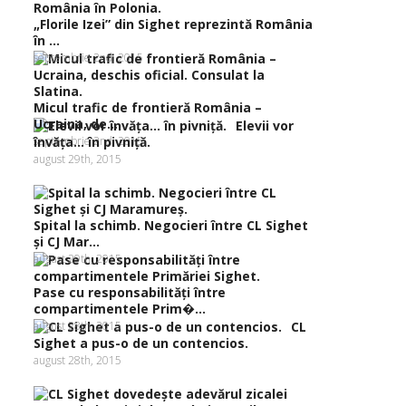
„Florile Izei” din Sighet reprezintă România
în ...
septembrie 2nd, 2015
Micul trafic de frontieră România –
Ucraina, de...
Elevii vor
septembrie 2nd, 2015
învăţa… în pivniţă.
august 29th, 2015
Spital la schimb. Negocieri între CL Sighet
şi CJ Mar...
august 29th, 2015
Pase cu responsabilităţi între
compartimentele Prim�...
august 28th, 2015
CL
Sighet a pus-o de un contencios.
august 28th, 2015