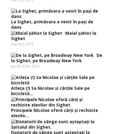
La Sighet, primăvara a venit în paşi de
dans
mai 3rd, 2015
Maial şahist la
Sighet
mai 3rd, 2015
De
la Sighet, pe Broadway New York
aprilie 27th, 2015
Atleţa (!) Sa Nicolae şi cărţile Sale pe
bicicletă...
aprilie 23rd, 2015
Principele Nicolae oferă cărţi şi rechizite
elevilo...
aprilie 20th, 2015
Donatorii de sânge sunt aşteptaţi la