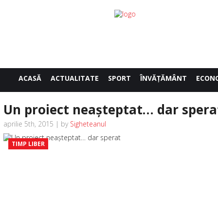
ACASĂ
ACTUALITATE
SPORT
ÎNVĂŢĂMÂNT
ECON
Un proiect neaşteptat… dar spera
aprilie 5th, 2015 | by
Sigheteanul
TIMP LIBER