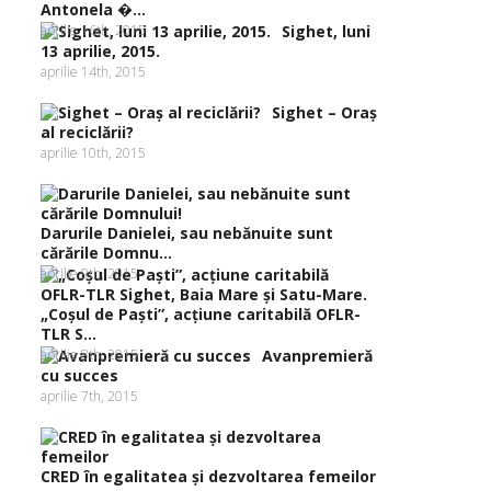
Antonela �...
aprilie 16th, 2015
Sighet, luni
13 aprilie, 2015.
aprilie 14th, 2015
Sighet – Oraş
al reciclării?
aprilie 10th, 2015
Darurile Danielei, sau nebănuite sunt
cărările Domnu...
aprilie 9th, 2015
„Coşul de Paşti”, acţiune caritabilă OFLR-
TLR S...
aprilie 8th, 2015
Avanpremieră
cu succes
aprilie 7th, 2015
CRED în egalitatea şi dezvoltarea femeilor