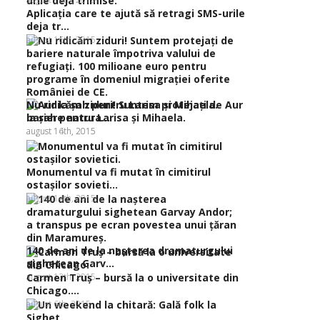
Aplicaţia care te ajută să retragi SMS-urile
deja tr...
august 16th, 2015
Nu ridicăm ziduri! Suntem protejaţi de
Aur
bariere natura...
la şah pentru Larisa şi Mihaela.
august 16th, 2015
august 14th, 2015
Monumentul va fi mutat în cimitirul
ostaşilor sovieti...
august 14th, 2015
140 de ani de la naşterea dramaturgului
sighetean Garv...
august 13th, 2015
Carmen Truş – bursă la o universitate din
Chicago....
august 6th, 2015