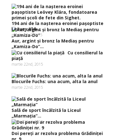
194 ani de la naşterea eroinei paşoptiste
Leövey Kl�...
martie 23rd, 2015
Aur, argint şi bronz la Mediaş pentru
„Kamiza-Do”...
martie 22nd, 2015
Cu consilierul la
piaţă
martie 22nd, 2015
Blocurile Fuchs: una acum, alta la anul
martie 22nd, 2015
Sală de sport încălzită la Liceul
„Marmaţia”...
martie 22nd, 2015
Doi pereţi ar rezolva problema Grădiniţei
nr. 9