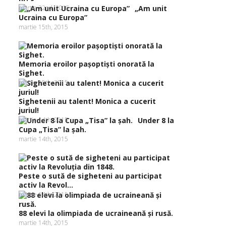
martie 22nd, 2015
„Am unit
Ucraina cu Europa”
martie 15th, 2015
Memoria eroilor paşoptişti onorată la
Sighet.
martie 15th, 2015
Sighetenii au talent! Monica a cucerit
juriul!
martie 14th, 2015
Under 8 la
Cupa „Tisa” la şah.
martie 14th, 2015
Peste o sută de sigheteni au participat
activ la Revol...
martie 14th, 2015
88 elevi la olimpiada de ucraineană şi rusă.
martie 14th, 2015