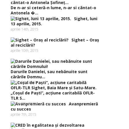
De n-ar si ceteră-n lume, n-ar si cântat-o
Antonela �...
aprilie 16th, 2015
Sighet, luni
13 aprilie, 2015.
aprilie 14th, 2015
Sighet – Oraş
al reciclării?
aprilie 10th, 2015
Darurile Danielei, sau nebănuite sunt
cărările Domnu...
aprilie 9th, 2015
„Coşul de Paşti”, acţiune caritabilă OFLR-
TLR S...
aprilie 8th, 2015
Avanpremieră
cu succes
aprilie 7th, 2015