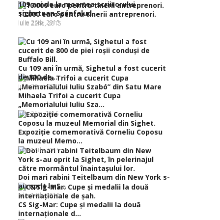
109 ani de la moartea scriitorului
sighetean Szépfalud...
10.000 euro pentru tinerii antreprenori.
iulie 26th, 2015
iulie 22nd, 2015
Cu 109 ani în urmă, Sighetul a fost cucerit
de 800 de...
iulie 22nd, 2015
Mihaela Trifoi a cucerit Cupa
„Memorialului Iuliu Sza...
iulie 21st, 2015
Expoziţie comemorativă Corneliu Coposu
la muzeul Memo...
iulie 15th, 2015
Doi mari rabini Teitelbaum din New York s-
au oprit la S...
iulie 14th, 2015
CS Sig-Mar: Cupe şi medalii la două
internaţionale d...