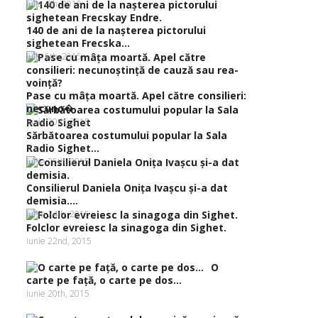
iulie 6th, 2015
140 de ani de la naşterea pictorului
sighetean Frecska...
iulie 5th, 2015
Pase cu mâţa moartă. Apel către consilieri:
necuno�...
iunie 30th, 2015
Sărbătoarea costumului popular la Sala
Radio Sighet...
iunie 25th, 2015
Consilierul Daniela Oniţa Ivaşcu şi-a dat
demisia....
iunie 24th, 2015
Folclor evreiesc la sinagoga din Sighet.
iunie 22nd, 2015
O
carte pe faţă, o carte pe dos…
iunie 20th, 2015