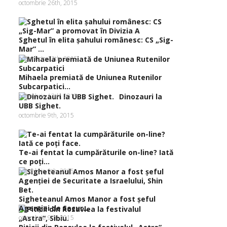
octombrie 26th, 2015
Sghetul în elita şahului românesc: CS „Sig-
Mar” ...
octombrie 13th, 2015
Mihaela premiată de Uniunea Rutenilor
Subcarpatici...
octombrie 13th, 2015
Dinozauri la
UBB Sighet.
octombrie 9th, 2015
Te-ai fentat la cumpărăturile on-line? Iată
ce poţi...
octombrie 9th, 2015
Sigheteanul Amos Manor a fost şeful
Agenţiei de Secur...
octombrie 9th, 2015