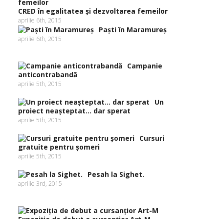
CRED în egalitatea şi dezvoltarea femeilor
aprilie 6th, 2015
Paşti în Maramureş
aprilie 6th, 2015
Campanie
anticontrabandă
aprilie 5th, 2015
Un
proiect neaşteptat… dar sperat
aprilie 5th, 2015
Cursuri
gratuite pentru şomeri
aprilie 5th, 2015
Pesah la Sighet.
aprilie 3rd, 2015