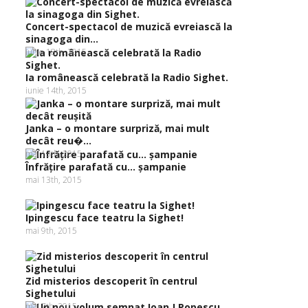
Concert-spectacol de muzică evreiască la
sinagoga din...
iunie 18th, 2015
Ia românească celebrată la Radio Sighet.
iunie 14th, 2015
Janka – o montare surpriză, mai mult
decât reu�...
mai 13th, 2015
Înfrăţire parafată cu… şampanie
mai 13th, 2015
Ipingescu face teatru la Sighet!
mai 9th, 2015
Zid misterios descoperit în centrul
Sighetului
mai 7th, 2015