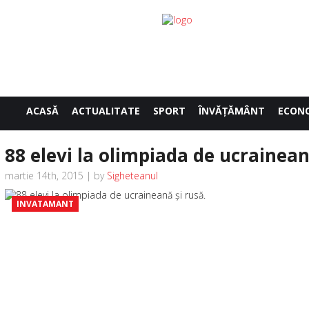
ACASĂ
ACTUALITATE
SPORT
ÎNVĂŢĂMÂNT
ECON
88 elevi la olimpiada de ucrainean
martie 14th, 2015 | by
Sigheteanul
INVATAMANT