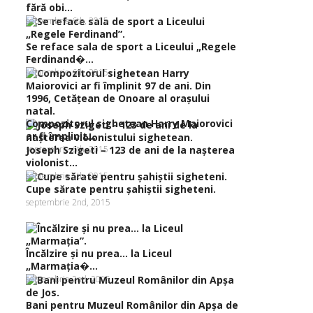
fără obi...
septembrie 6th, 2015
Se reface sala de sport a Liceului „Regele
Ferdinand�...
septembrie 6th, 2015
Compozitorul sighetean Harry Maiorovici
ar fi împlinit...
septembrie 6th, 2015
Joseph Szigeti – 123 de ani de la naşterea
violonist...
septembrie 5th, 2015
Cupe sărate pentru şahiştii sigheteni.
septembrie 2nd, 2015
Încălzire şi nu prea… la Liceul
„Marmaţia�...
septembrie 2nd, 2015
Bani pentru Muzeul Românilor din Apşa de