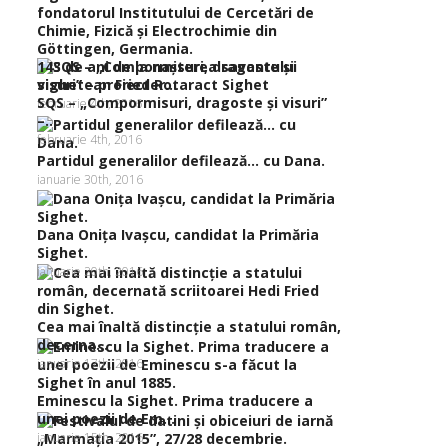
143 de ani de la naşterea savantului
sighetean Frieder...
SQS – „Compormisuri, dragoste şi visuri”
februarie 4th, 2016
–...
februarie 4th, 2016
Partidul generalilor defilează… cu Dana.
ianuarie 30th, 2016
Dana Oniţa Ivaşcu, candidat la Primăria
Sighet.
ianuarie 20th, 2016
Cea mai înaltă distincţie a statului român,
decerna...
ianuarie 17th, 2016
Eminescu la Sighet. Prima traducere a
unei poezii de Em...
ianuarie 15th, 2016