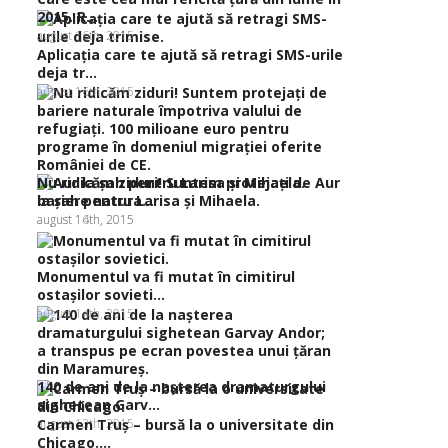
2015. R...
august 16th, 2015
Aplicaţia care te ajută să retragi SMS-urile
deja tr...
august 16th, 2015
Nu ridicăm ziduri! Suntem protejaţi de
Aur
bariere natura...
la şah pentru Larisa şi Mihaela.
august 16th, 2015
august 14th, 2015
Monumentul va fi mutat în cimitirul
ostaşilor sovieti...
august 14th, 2015
140 de ani de la naşterea dramaturgului
sighetean Garv...
august 13th, 2015
Carmen Truş – bursă la o universitate din
Chicago....