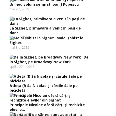
Un nou volum semnat Ioan J Popescu
mai 7th, 2015
La Sighet, primăvara a venit în paşi de
dans
mai 3rd, 2015
Maial şahist la
Sighet
mai 3rd, 2015
De
la Sighet, pe Broadway New York
aprilie 27th, 2015
Atleţa (!) Sa Nicolae şi cărţile Sale pe
bicicletă...
aprilie 23rd, 2015
Principele Nicolae oferă cărţi şi rechizite
elevilo...
aprilie 20th, 2015