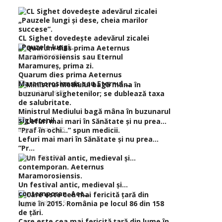
CL Sighet dovedeşte adevărul zicalei
„Pauzele lungi...
august 28th, 2015
Quarum dies prima Aeternus
Maramorosiensis sau Eternul ...
august 21st, 2015
Ministrul Mediului bagă mâna în buzunarul
sighetenil...
august 21st, 2015
Lefuri mai mari în Sănătate şi nu prea…
”Pr...
august 19th, 2015
Un festival antic, medieval şi…
contemporan. Aet...
august 19th, 2015
Care este cea mai fericită ţară din lume în