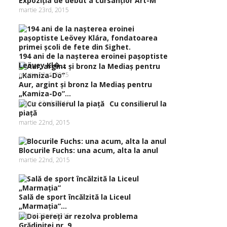
Expoziţia de debut a cursanţior Art-M
martie 23rd, 2015
194 ani de la naşterea eroinei paşoptiste
Leövey Kl�...
martie 23rd, 2015
Aur, argint şi bronz la Mediaş pentru
„Kamiza-Do”...
martie 22nd, 2015
Cu consilierul la
piaţă
martie 22nd, 2015
Blocurile Fuchs: una acum, alta la anul
martie 22nd, 2015
Sală de sport încălzită la Liceul
„Marmaţia”...
martie 22nd, 2015