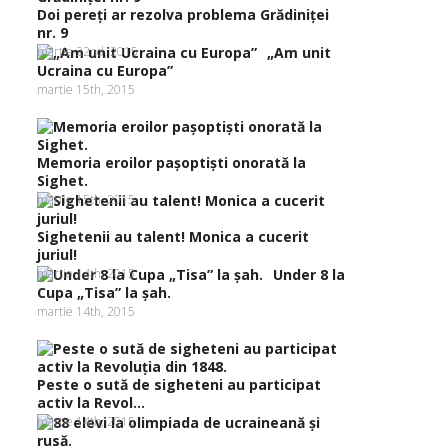
Doi pereţi ar rezolva problema Grădiniţei
nr. 9
martie 22nd, 2015
„Am unit
Ucraina cu Europa”
martie 15th, 2015
Memoria eroilor paşoptişti onorată la
Sighet.
martie 15th, 2015
Sighetenii au talent! Monica a cucerit
juriul!
martie 14th, 2015
Under 8 la
Cupa „Tisa” la şah.
martie 14th, 2015
Peste o sută de sigheteni au participat
activ la Revol...
martie 14th, 2015