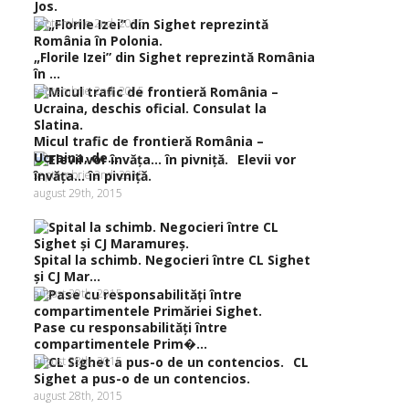
Jos.
septembrie 2nd, 2015
„Florile Izei” din Sighet reprezintă România
în ...
septembrie 2nd, 2015
Micul trafic de frontieră România –
Ucraina, de...
Elevii vor
septembrie 2nd, 2015
învăţa… în pivniţă.
august 29th, 2015
Spital la schimb. Negocieri între CL Sighet
şi CJ Mar...
august 29th, 2015
Pase cu responsabilităţi între
compartimentele Prim�...
august 28th, 2015
CL
Sighet a pus-o de un contencios.
august 28th, 2015