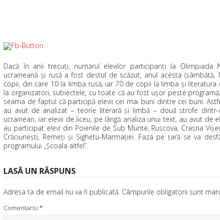
Dacă în anii trecuţi, numărul elevilor participanţi la Olimpiada 
ucraineană şi rusă a fost destul de scăzut, anul acesta (sâmbătă,
copii, din care 10 la limba rusă, iar 70 de copii la limba şi literatur
la organizatori, subiectele, cu toate că au fost uşor peste programă,
seama de faptul că participă elevii cei mai buni dintre cei buni. Astfel,
au avut de analizat – teorie literară şi limbă – două strofe dint
ucrainean, iar elevii de liceu, pe lângă analiza unui text, au avut de
au participat elevi din Poienile de Sub Munte, Ruscova, Crasna Vişeu
Crăciuneşti, Remeţi şi Sighetu-Marmaţiei. Faza pe ţară se va desf
programului „Şcoala altfel”.
LASĂ UN RĂSPUNS
Adresa ta de email nu va fi publicată.
Câmpurile obligatorii sunt ma
Comentariu
*