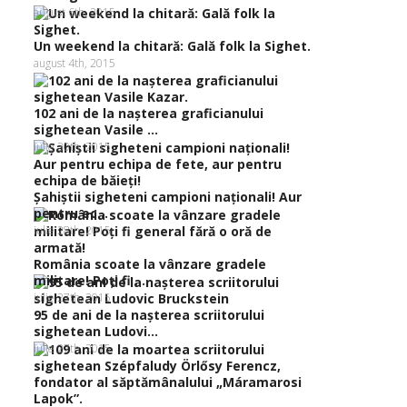
august 6th, 2015
Un weekend la chitară: Gală folk la Sighet.
august 4th, 2015
102 ani de la naşterea graficianului
sighetean Vasile ...
iulie 30th, 2015
Şahiştii sigheteni campioni naţionali! Aur
pentru ec...
iulie 28th, 2015
România scoate la vânzare gradele
militare! Poţi fi ...
iulie 27th, 2015
95 de ani de la naşterea scriitorului
sighetean Ludovi...
iulie 27th, 2015