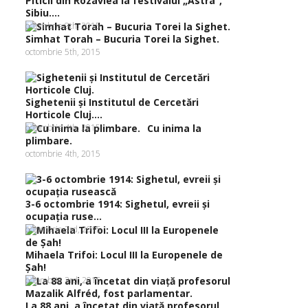
Piticii din Rozavlea la festivalul „Astra”,
Sibiu....
octombrie 9th, 2015
Simhat Torah – Bucuria Torei la Sighet.
octombrie 5th, 2015
Sighetenii şi Institutul de Cercetări
Horticole Cluj....
octombrie 4th, 2015
Cu inima la
plimbare.
octombrie 4th, 2015
3-6 octombrie 1914: Sighetul, evreii şi
ocupaţia ruse...
octombrie 3rd, 2015
Mihaela Trifoi: Locul III la Europenele de
Şah!
octombrie 3rd, 2015
La 88 ani, a încetat din viaţă profesorul