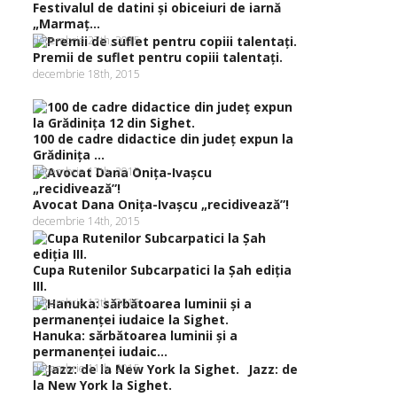
Festivalul de datini şi obiceiuri de iarnă
„Marmaţ...
decembrie 27th, 2015
Premii de suflet pentru copiii talentaţi.
decembrie 18th, 2015
100 de cadre didactice din judeţ expun la
Grădiniţa ...
decembrie 17th, 2015
Avocat Dana Oniţa-Ivaşcu „recidivează”!
decembrie 14th, 2015
Cupa Rutenilor Subcarpatici la Şah ediţia
III.
decembrie 13th, 2015
Hanuka: sărbătoarea luminii şi a
permanenţei iudaic...
decembrie 11th, 2015
Jazz: de
la New York la Sighet.