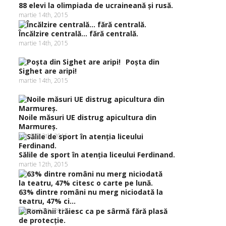
88 elevi la olimpiada de ucraineană şi rusă.
martie 14th, 2015
Încălzire centrală… fără centrală.
martie 14th, 2015
Poşta din
Sighet are aripi!
martie 14th, 2015
Noile măsuri UE distrug apicultura din
Marmureş.
martie 12th, 2015
Sălile de sport în atenţia liceului Ferdinand.
martie 12th, 2015
63% dintre români nu merg niciodată la
teatru, 47% ci...
martie 12th, 2015