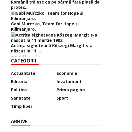
Românii trăiesc ca pe sârmă fără plasă de
protec...
martie 12th, 2015
Gabi Murczko, Team for Hope şi
Kilimanjaro.
martie 11th, 2015
Actriţa sigheteană Kőszegi Margit s-a
născut la 11 ...
martie 11th, 2015
CATEGORII
Actualitate
Economie
Editorial
Invatamant
Politica
Prima pagina
Sanatate
Sport
Timp liber
ARHIVE