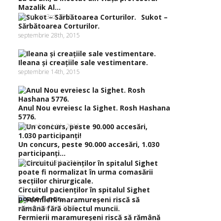
Mazalik Al...
octombrie 3rd, 2015
Sukot –
Sărbătoarea Corturilor.
septembrie 28th, 2015
Ileana şi creaţiile sale vestimentare.
septembrie 14th, 2015
Anul Nou evreiesc la Sighet. Rosh Hashana
5776.
septembrie 14th, 2015
Un concurs, peste 90.000 accesări, 1.030
participanţi...
septembrie 13th, 2015
Circuitul pacienţilor în spitalul Sighet
poate fi nor...
septembrie 6th, 2015
Fermierii maramureşeni riscă să rămână