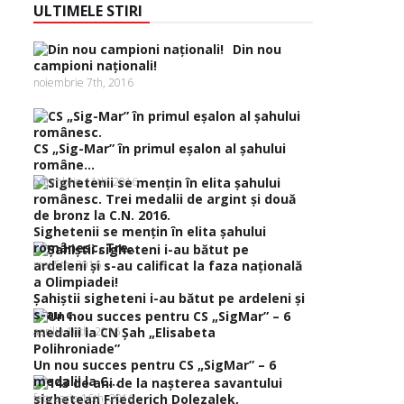
ULTIMELE STIRI
Din nou
campioni naţionali!
noiembrie 7th, 2016
CS „Sig-Mar” în primul eşalon al şahului
române...
octombrie 11th, 2016
Sighetenii se menţin în elita şahului
românesc. Tre...
mai 5th, 2016
Şahiştii sigheteni i-au bătut pe ardeleni şi
s-au c...
aprilie 10th, 2016
Un nou succes pentru CS „SigMar” – 6
medalii la C...
februarie 16th, 2016