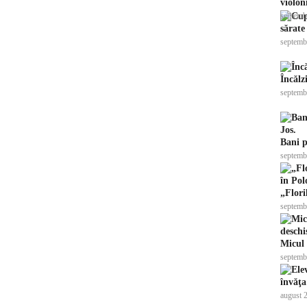
violoni
septemb
sărate
septemb
Încălz
septemb
Bani 
septemb
„Flori
septemb
Micul 
septemb
învăţa
august 