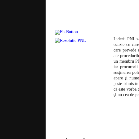
Liderii PNL s-
ocazie cu care
care prevede s
ale proceduril
un membru PNL 
iar procurori
susţinerea poli
apare şi nume
„este trimis 
că este vorba
şi nu cea de p