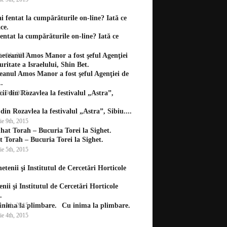
fentat la cumpărăturile on-line? Iată ce
ie 9th, 2015
eanul Amos Manor a fost şeful Agenţiei de
..
ie 9th, 2015
i din Rozavlea la festivalul „Astra”, Sibiu....
ie 9th, 2015
 Torah – Bucuria Torei la Sighet.
ie 5th, 2015
enii şi Institutul de Cercetări Horticole
.
ie 4th, 2015
Cu inima la plimbare.
ie 4th, 2015