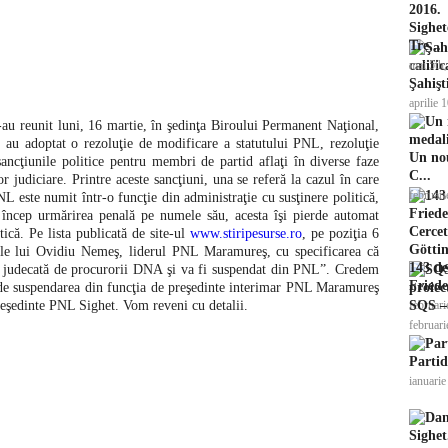
Sighet
Tre...
mai 5th
Şahişt
aprilie 
au reunit luni, 16 martie, în şedinţa Biroului Permanent Naţional,
 au adoptat o rezoluţie de modificare a statutului PNL, rezoluţie
Un nou
ancţiunile politice pentru membri de partid aflaţi în diverse faze
C...
or judiciare. Printre aceste sancţiuni, una se referă la cazul în care
februari
este numit într-o funcţie din administraţie cu susţinere politică,
i încep urmărirea penală pe numele său, acesta îşi pierde automat
tică. Pe lista publicată de site-ul
www.stiripesurse.ro
, pe poziţia 6
le lui Ovidiu Nemeş, liderul PNL Maramureş, cu specificarea că
143 de
în judecată de procurorii DNA şi va fi suspendat din PNL”. Credem
Friede
 de suspendarea din funcţia de preşedinte interimar PNL Maramureş
reşedinte PNL Sighet. Vom reveni cu detalii.
februari
SQS – 
februari
Partid
ianuarie