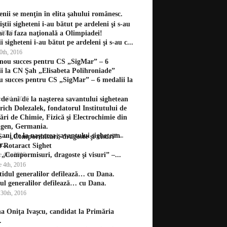
enii se menţin în elita şahului românesc.
, 2016
ii sigheteni i-au bătut pe ardeleni şi s-au c...
10th, 2016
 succes pentru CS „SigMar” – 6 medalii la
e 16th, 2016
 ani de la naşterea savantului sighetean
r...
e 4th, 2016
„Compormisuri, dragoste şi visuri” –...
e 4th, 2016
ul generalilor defilează… cu Dana.
 30th, 2016