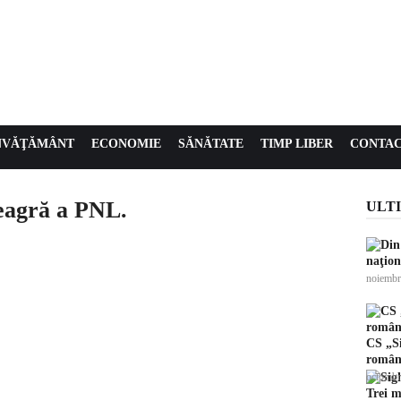
NVĂŢĂMÂNT
ECONOMIE
SĂNĂTATE
TIMP LIBER
CONTA
neagră a PNL.
ULTI
naţion
0
noiembr
CS „Si
române
octombr