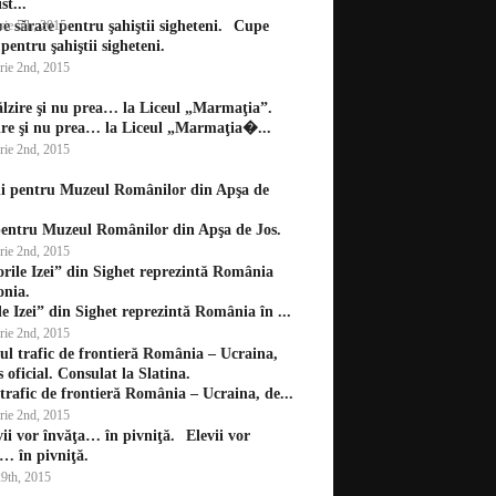
st...
rie 5th, 2015
Cupe
 pentru şahiştii sigheteni.
rie 2nd, 2015
ire şi nu prea… la Liceul „Marmaţia�...
rie 2nd, 2015
pentru Muzeul Românilor din Apşa de Jos.
rie 2nd, 2015
le Izei” din Sighet reprezintă România în ...
rie 2nd, 2015
trafic de frontieră România – Ucraina, de...
rie 2nd, 2015
Elevii vor
… în pivniţă.
29th, 2015