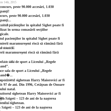
rie 14th, 2015
curs, peste 90.000 accesări, 1.030
ipanţi...
rie 13th, 2015
tul pacienţilor în spitalul Sighet poate fi
rie 6th, 2015
rii maramureşeni riscă să rămână fără
rie 6th, 2015
ace sala de sport a Liceului „Regele
nand�...
rie 6th, 2015
itorul sighetean Harry Maiorovici ar fi
t...
rie 6th, 2015
 Szigeti – 123 de ani de la naşterea