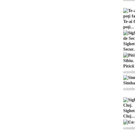
Te-ai 
poţi...
octombr
Sighet
Secur.
octombr
Pitici
octombr
Simhat
octombr
Sighet
Cluj...
octombr
octombr