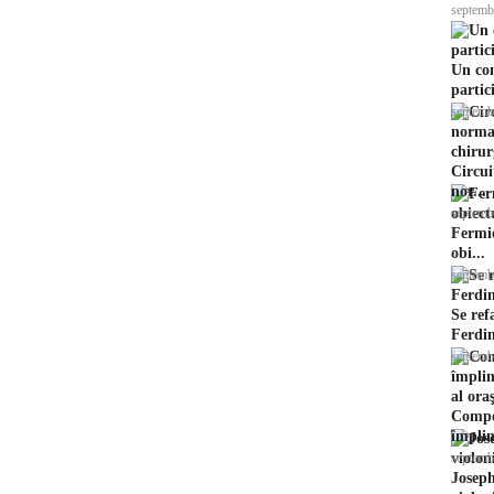
septemb
Un con
partic
septemb
Circui
nor...
septemb
Fermie
obi...
septemb
Se ref
Ferdi
septemb
Compoz
împlini
septemb
Joseph