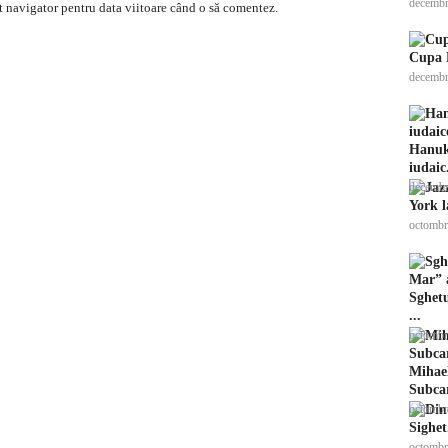
decembr
t navigator pentru data viitoare când o să comentez.
Cupa R
decembr
Hanuka
iudaic.
decembr
York l
octombr
Sghetu
...
octombr
Mihae
Subcar
octombr
Sighet
octombr