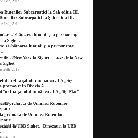
ie 14th, 2015
utenilor Subcarpatici la Şah ediţia III.
ie 13th, 2015
: sărbătoarea luminii şi a permanenţei
..
ie 11th, 2015
Jazz: de la New
a Sighet.
ie 26th, 2015
l în elita şahului românesc: CS „Sig-Mar”
ie 13th, 2015
la premiată de Uniunea Rutenilor
patici...
ie 13th, 2015
Dinozauri la UBB
.
ie 9th, 2015