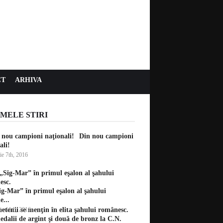
CT
ARHIVA
MELE STIRI
Din nou campioni
ali!
ie 7th, 2016
g-Mar” în primul eşalon al şahului
...
ie 11th, 2016