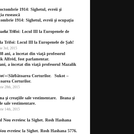
tombrie 1914: Sighetul, evreii şi ocupaţia
ie 3rd, 2015
a Trifoi: Locul III la Europenele de Şah!
ie 3rd, 2015
ani, a încetat din viaţă profesorul Mazalik
ie 3rd, 2015
Sukot –
oarea Corturilor.
rie 28th, 2015
Ileana şi
ile sale vestimentare.
rie 14th, 2015
ou evreiesc la Sighet. Rosh Hashana 5776.