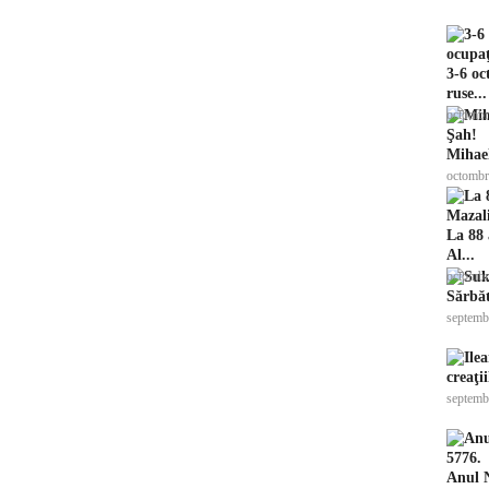
3-6 oc
ruse...
octombr
Mihael
octombr
La 88 
Al...
octombr
Sărbăt
septemb
creaţi
septemb
Anul N