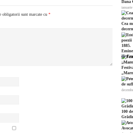
Dana O
ianuarie
 obligatorii sunt marcate cu
*
Cea ma
decern
ianuarie
Emines
de Em.
ianuarie
Festiv
„Marm
decembr
de suf
decembr
100 de
Grădin
decembr
Avocat