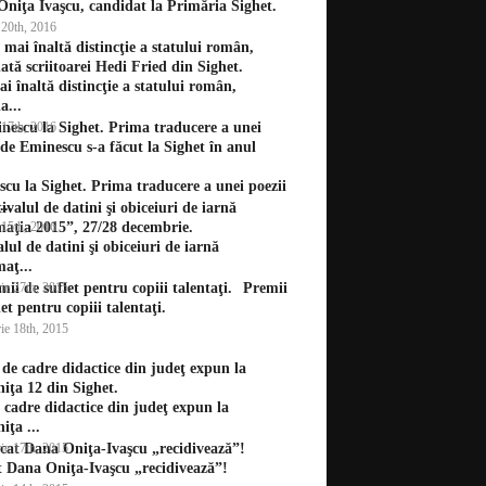
niţa Ivaşcu, candidat la Primăria Sighet.
 20th, 2016
i înaltă distincţie a statului român,
a...
 17th, 2016
cu la Sighet. Prima traducere a unei poezii
..
 15th, 2016
alul de datini şi obiceiuri de iarnă
aţ...
ie 27th, 2015
Premii
let pentru copiii talentaţi.
ie 18th, 2015
 cadre didactice din judeţ expun la
iţa ...
ie 17th, 2015
 Dana Oniţa-Ivaşcu „recidivează”!