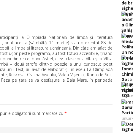
Sighe
român
mai 5t
Şahiş
s-au c
articipanţi la Olimpiada Naţională de limbă şi literatură
aprilie
ut, anul acesta (sâmbătă, 14 martie) s-au prezentat 88 de
 copii la limba şi literatura ucraineană. Din câte am aflat de
Un no
u fost uşor peste programă, au fost totuşi accesibile, ţinând
medali
uni dintre cei buni. Astfel, elevii claselor a VII-a şi a VIII-a
februa
 limbă – două strofe dintr-o poezie a unui cunoscut poet
aliza unui text, au avut de elaborat şi un eseu. La Olimpiadă
nte, Ruscova, Crasna Vişeului, Valea Vişeului, Rona de Sus,
. Faza pe ţară se va desfăşura la Baia Mare, în perioada
143 d
sighe
SQS –
februar
–...
februar
Parti
urile obligatorii sunt marcate cu
*
ianuar