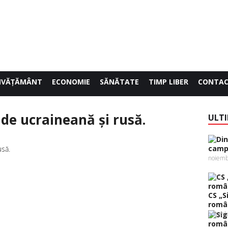
NVĂŢĂMÂNT
ECONOMIE
SĂNĂTATE
TIMP LIBER
CONTA
 de ucraineană şi rusă.
ULTI
campi
0
noiemb
CS „S
român
octomb