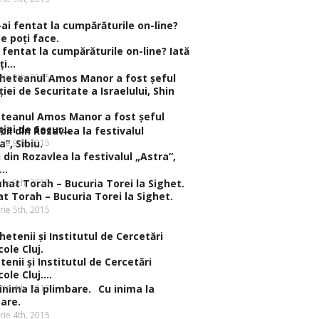
 fentat la cumpărăturile on-line? Iată
i...
rie 9th, 2015
teanul Amos Manor a fost şeful
iei de Secur...
rie 9th, 2015
ii din Rozavlea la festivalul „Astra”,
..
rie 9th, 2015
t Torah – Bucuria Torei la Sighet.
rie 5th, 2015
tenii şi Institutul de Cercetări
ole Cluj....
rie 4th, 2015
Cu inima la
are.
rie 4th, 2015