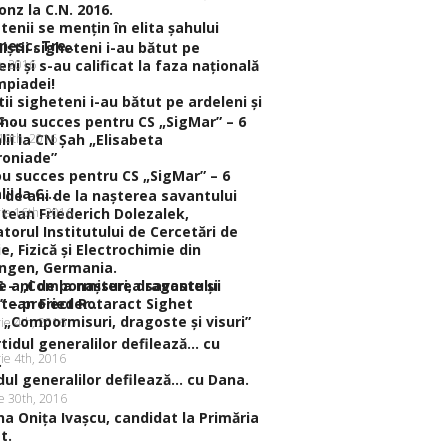
tenii se menţin în elita şahului
esc. Tre...
h, 2016
tii sigheteni i-au bătut pe ardeleni şi
...
 10th, 2016
u succes pentru CS „SigMar” – 6
i la C...
rie 16th, 2016
e ani de la naşterea savantului
tean Frieder...
 „Compormisuri, dragoste şi visuri”
ie 4th, 2016
ie 4th, 2016
dul generalilor defilează… cu Dana.
ie 30th, 2016