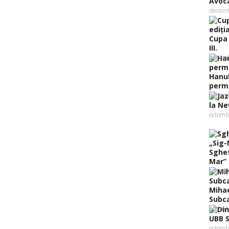
Avoca
decemb
Cupa 
III.
decemb
Hanuk
perma
decemb
la Ne
octomb
Sghet
Mar” .
octomb
Mihae
Subca
octomb
UBB S
octomb