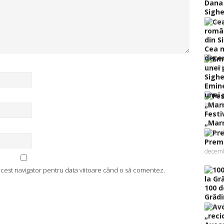
Dana 
Sighe
ianuar
Cea m
decer
ianuar
Emine
unei 
ianuar
Festi
„Marm
decemb
Premi
decemb
 acest navigator pentru data viitoare când o să comentez.
100 d
Grădin
decemb