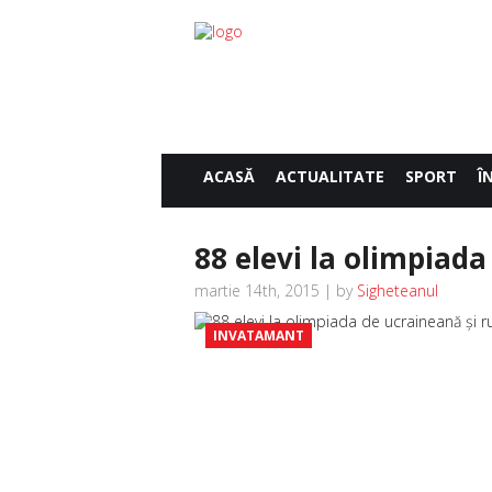
ACASĂ
ACTUALITATE
SPORT
Î
88 elevi la olimpiada
martie 14th, 2015 | by
Sigheteanul
INVATAMANT