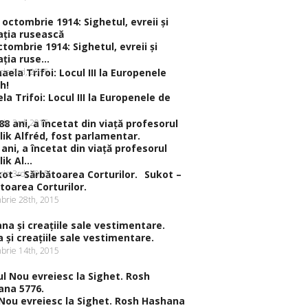
ctombrie 1914: Sighetul, evreii şi
ţia ruse...
rie 3rd, 2015
la Trifoi: Locul III la Europenele de
rie 3rd, 2015
 ani, a încetat din viaţă profesorul
ik Al...
rie 3rd, 2015
Sukot –
toarea Corturilor.
brie 28th, 2015
a şi creaţiile sale vestimentare.
brie 14th, 2015
Nou evreiesc la Sighet. Rosh Hashana