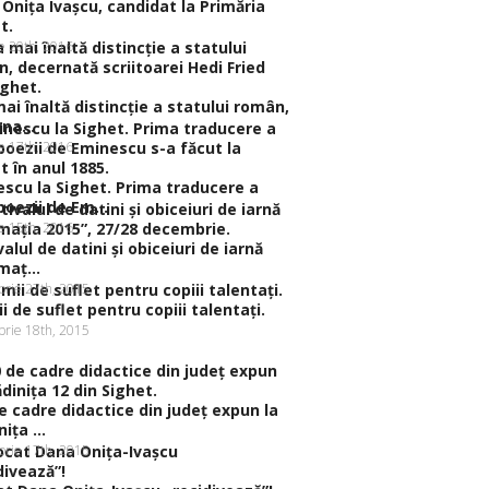
Oniţa Ivaşcu, candidat la Primăria
t.
ie 20th, 2016
ai înaltă distincţie a statului român,
na...
ie 17th, 2016
scu la Sighet. Prima traducere a
poezii de Em...
ie 15th, 2016
valul de datini şi obiceiuri de iarnă
aţ...
rie 27th, 2015
i de suflet pentru copiii talentaţi.
rie 18th, 2015
e cadre didactice din judeţ expun la
iţa ...
rie 17th, 2015