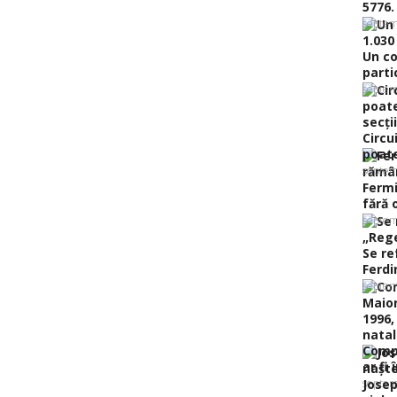
5776.
septem
Un co
partic
septem
Circu
poate 
septem
Fermi
fără o
septem
Se re
Ferdi
septem
Compo
ar fi 
septem
Josep