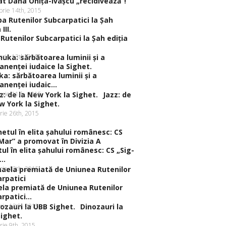
t Dana Oniţa-Ivaşcu „recidivează”!
rie 14th, 2015
Rutenilor Subcarpatici la Şah ediţia
rie 13th, 2015
a: sărbătoarea luminii şi a
nenţei iudaic...
rie 11th, 2015
Jazz: de
w York la Sighet.
rie 26th, 2015
ul în elita şahului românesc: CS „Sig-
..
rie 13th, 2015
la premiată de Uniunea Rutenilor
rpatici...
rie 13th, 2015
Dinozauri la
ighet.
rie 9th, 2015