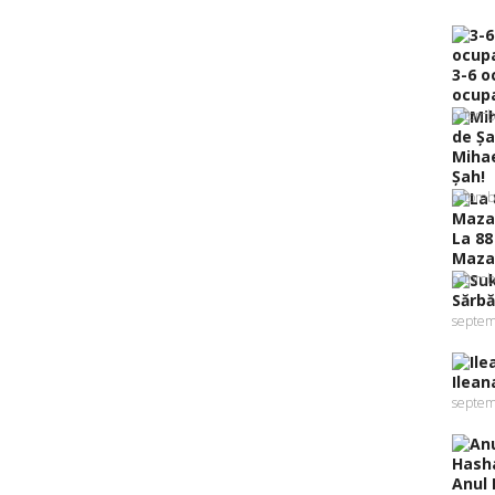
3-6 o
ocupa
octomb
Mihae
Şah!
octomb
La 88
Mazal
octomb
Sărbă
septem
Ilean
septem
Anul 