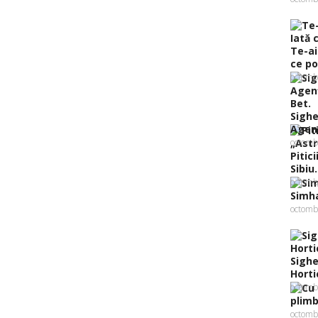
Te-ai
ce poţ
octomb
Sighe
Agenţ
octomb
Pitic
Sibiu..
octomb
Simha
octomb
Sighe
Hortic
octomb
plimb
octomb