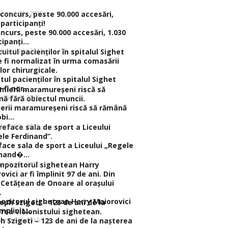
brie 14th, 2015
ncurs, peste 90.000 accesări, 1.030
ipanţi...
brie 13th, 2015
itul pacienţilor în spitalul Sighet
fi nor...
brie 6th, 2015
erii maramureşeni riscă să rămână
bi...
brie 6th, 2015
face sala de sport a Liceului „Regele
nand�...
brie 6th, 2015
zitorul sighetean Harry Maiorovici
împlinit...
brie 6th, 2015
h Szigeti – 123 de ani de la naşterea