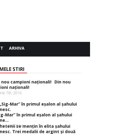
CT
ARHIVA
MELE STIRI
Din nou
oni naţionali!
rie 7th, 2016
ig-Mar” în primul eşalon al şahului
e...
rie 11th, 2016