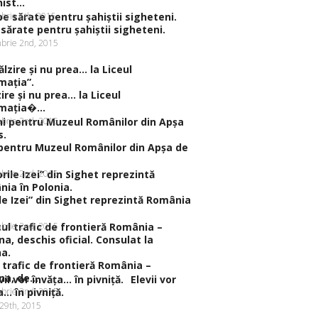
ist...
brie 5th, 2015
sărate pentru şahiştii sigheteni.
brie 2nd, 2015
zire şi nu prea… la Liceul
maţia�...
brie 2nd, 2015
pentru Muzeul Românilor din Apşa de
brie 2nd, 2015
ile Izei” din Sighet reprezintă România
brie 2nd, 2015
 trafic de frontieră România –
na, de...
Elevii vor
brie 2nd, 2015
a… în pivniţă.
 29th, 2015