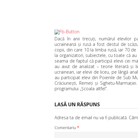
Dacă în anii trecuţi, numărul elevilor p
ucraineană şi rusă a fost destul de scăz
copii, din care 10 la limba rusă, iar 70 de
la organizatori, subiectele, cu toate că a
seama de faptul că participă elevii cei mai b
au avut de analizat – teorie literară şi
ucrainean, iar elevii de liceu, pe lângă an
au participat elevi din Poienile de Sub Mu
Crăciuneşti, Remeţi şi Sighetu-Marmaţiei
programului „Şcoala altfel”.
LASĂ UN RĂSPUNS
Adresa ta de email nu va fi publicată.
Câmp
Comentariu
*